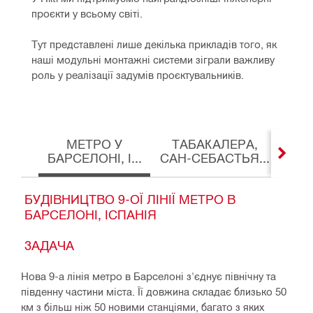
проєкти у всьому світі. 
Тут представлені лише декілька прикладів того, як 
наші модульні монтажні системи зіграли важливу 
роль у реалізації задумів проєктувальників.
МЕТРО У
ТАБАКАЛЕРА,
ПРО
БАРСЕЛОНІ, І...
САН-СЕБАСТЬЯ...
СКЛА
БУДІВНИЦТВО 9-ОЇ ЛІНІЇ МЕТРО В
БАРСЕЛОНІ, ІСПАНІЯ
ЗАДАЧА
Нова 9-а лінія метро в Барселоні з'єднує північну та
південну частини міста. Її довжина складає близько 50
км з більш ніж 50 новими станціями, багато з яких