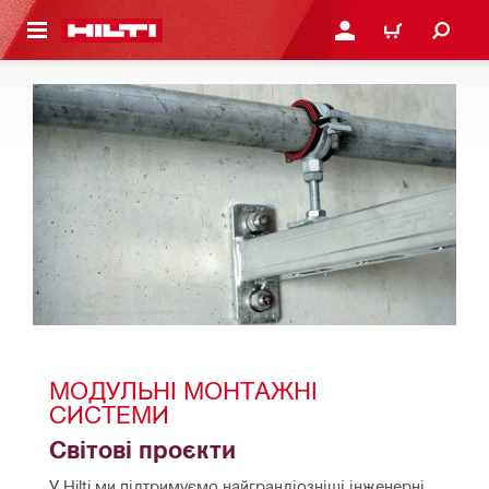
ОСНОВНОГО ЗМІСТУ
УВІЙТИ АБО ЗАРЕЄСТР
КОШИК
МОДУЛЬНІ МОНТАЖНІ 
СИСТЕМИ
Світові проєкти
У Hilti ми підтримуємо найграндіозніші інженерні 