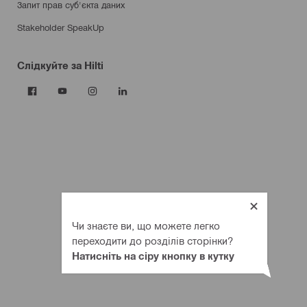
Запит прав суб'єкта даних
Stakeholder SpeakUp
Слідкуйте за Hilti
Продукція
Електроінструменти
Програмне забезпечення
Контроль пилу та води
Витратні матеріали для інструментів
Вимірювальні інструменти та сканери
Кріпильні елементи
Чи знаєте ви, що можете легко
Протипожежні та вогнестійкі рішення
переходити до розділів сторінки?
Системи модульних опор
Натисніть на сіру кнопку в кутку
Монтажні системи для фасадів
Будівельна хімія
Охорона здоров'я та безпека праці
Системи зберігання та транспортування інструментів