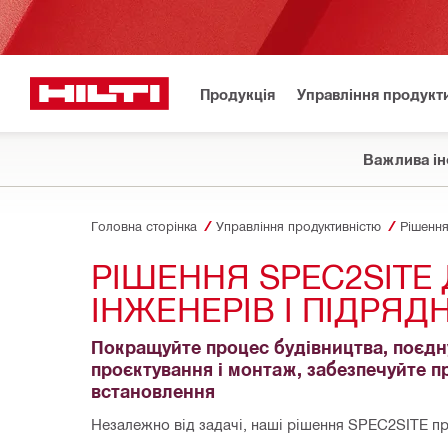
Продукція
Управління продукт
Важлива ін
Головна сторінка
Управління продуктивністю
Рішення 
РІШЕННЯ SPEC2SITE 
ІНЖЕНЕРІВ І ПІДРЯД
Покращуйте процес будівництва, поєдну
проєктування і монтаж, забезпечуйте п
встановлення
Незалежно від задачі, наші рішення SPEC2SITE п