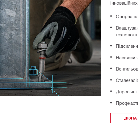
інноваційних 
Опорна п
Влаштуван
технології
Підсиленн
Навісний 
Вентильо
Сталезалі
Дерев'яні 
Профнаст
ДІЗНА