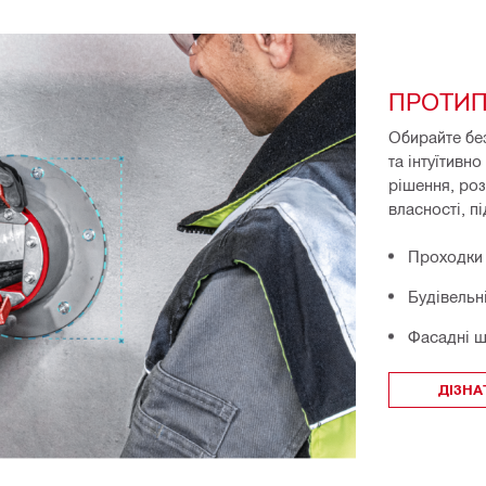
ПРОТИ
Обирайте бе
та інтуїтивн
рішення, роз
власності, п
Проходки
Будівельн
Фасадні 
ДІЗНА