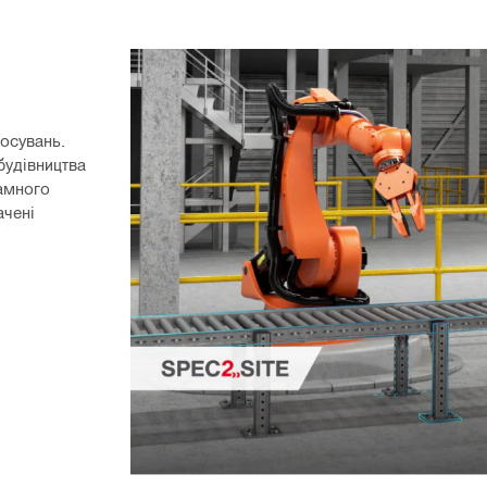
осувань. 
будівництва 
амного 
чені 