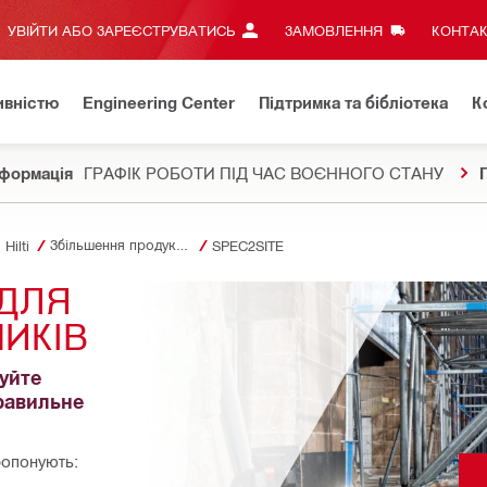
УВІЙТИ АБО ЗАРЕЄСТРУВАТИСЬ
ЗАМОВЛЕННЯ
КОНТАК
ивністю
Engineering Center
Підтримка та бібліотека
К
формація
ГРАФІК РОБОТИ ПІД ЧАС ВОЄННОГО СТАНУ
Збільшення продуктивності
Hilti
SPEC2SITE
ДЛЯ 
НИКІВ
йте 
равильне 
ропонують: