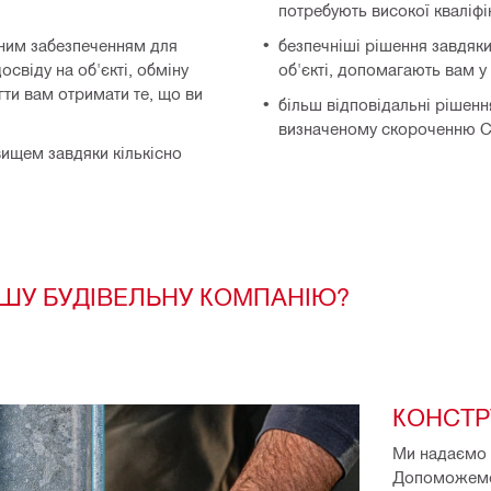
потребують високої кваліфік
мним забезпеченням для
безпечніші рішення завдяк
свіду на об'єкті, обміну
об'єкті, допомагають вам у
ти вам отримати те, що ви
більш відповідальні рішен
визначеному скороченню 
ищем завдяки кількісно
АШУ БУДІВЕЛЬНУ КОМПАНІЮ?
КОНСТР
Ми надаємо р
Допоможемо 