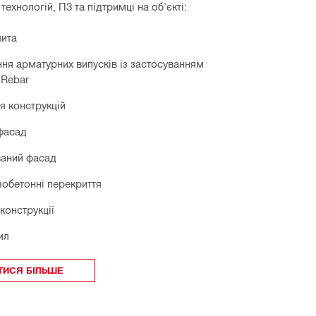
технологій, ПЗ та підтримці на об'єкті:
лита
ня арматурних випусків із застосуванням
 Rebar
я конструкцій
фасад
ваний фасад
зобетонні перекриття
конструкції
ил
ТИСЯ БІЛЬШЕ