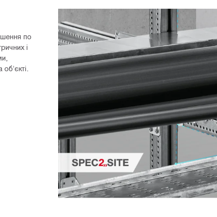
шення по 
ичних і 
и, 
об'єкті.