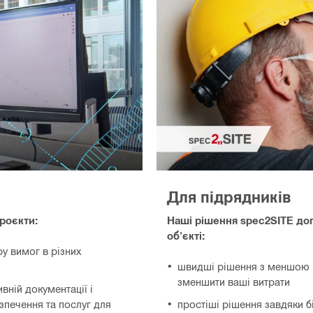
Для підрядників
роєкти:
Наші рішення spec2SITE до
об'єкті:
у вимог в різних
швидші рішення з меншою к
зменшити ваші витрати
вній документації і
зпечення та послуг для
простіші рішення завдяки б