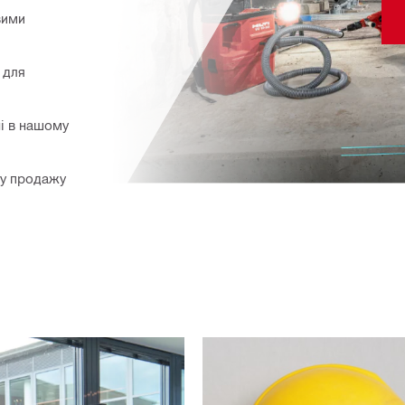
вими
 для
ні в нашому
ілу продажу