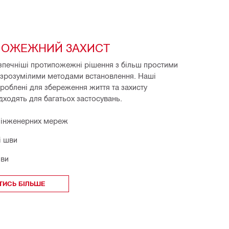
ПОЖЕЖНИЙ ЗАХИСТ
зпечніші протипожежні рішення з більш простими 
о зрозумілими методами встановлення. Наші 
роблені для збереження життя та захисту 
ідходять для багатьох застосувань.
 інженерних мереж
і шви
шви
ТИСЬ БІЛЬШЕ