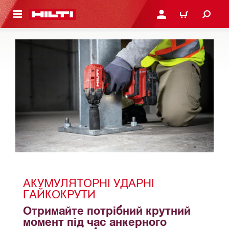
ОСНОВНОГО ЗМІСТУ
УВІЙТИ АБО ЗАРЕЄСТР
КОШИК
АКУМУЛЯТОРНІ УДАРНІ 
ГАЙКОКРУТИ
Отримайте потрібний крутний 
момент під час анкерного 