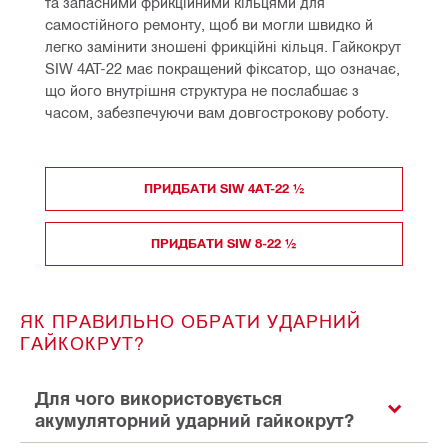
та запасними фрикційними кільцями для 
самостійного ремонту, щоб ви могли швидко й 
легко замінити зношені фрикційні кільця. Гайкокрут 
SIW 4AT-22 має покращений фіксатор, що означає, 
що його внутрішня структура не послабшає з 
часом, забезпечуючи вам довгострокову роботу.
ПРИДБАТИ SIW 4AT-22 ½
ПРИДБАТИ SIW 8-22 ½
ЯК ПРАВИЛЬНО ОБРАТИ УДАРНИЙ
ГАЙКОКРУТ?
Для чого використовується
акумуляторний ударний гайкокрут?