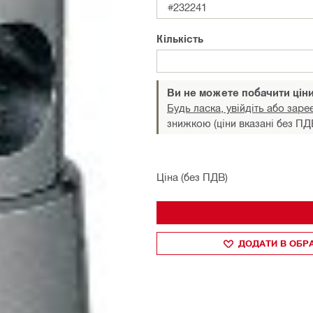
#232241
Кількість
Ви не можете побачити цін
Будь ласка, увійдіть або заре
знижкою (ціни вказані без ПД
Ціна (без ПДВ)
ДОДАТИ В ОБР