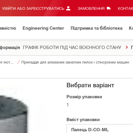
УВІЙТИ АБО ЗАРЕЄСТРУВАТИСЬ
ЗАМОВЛЕННЯ
КОНТАК
ивністю
Engineering Center
Підтримка та бібліотека
К
формація
ГРАФІК РОБОТИ ПІД ЧАС ВОЄННОГО СТАНУ
Приладдя для інструментів
Приладдя для алмазних канатних пилок і стінорізних машин
Вибрати варіант
Розмір упаковки
1
Вміст упаковки
Палець D-CO-ML