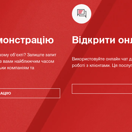
монстрацію
Відкрити он
ому об'єкті? Залиште запит
Використовуйте онлайн чат 
я з вами найближчим часом
роботі з клієнтами. Ця послуг
ьки компаніям та
РАЦІЮ