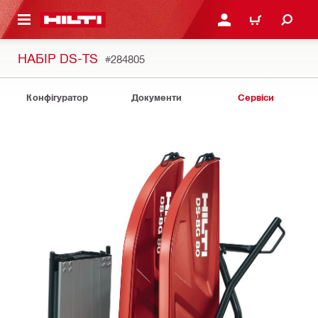
ОСНОВНОГО ЗМІСТУ
УВІЙТИ АБО ЗАРЕЄСТР
КОШИК
НАБIР DS-TS
#284805
Конфігуратор
Документи
Сервіси