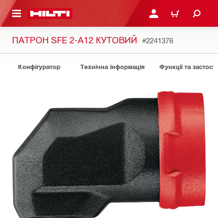
ОСНОВНОГО ЗМІСТУ
УВІЙТИ АБО ЗАРЕЄСТР
КОШИК
ПАТРОН SFE 2-A12 КУТОВИЙ
#2241376
Конфігуратор
Технічна інформація
Функції та застосу