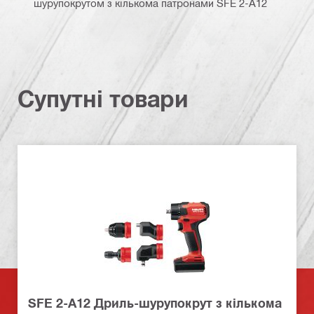
шурупокрутом з кількома патронами SFE 2-A12
Супутні товари
SFE 2-A12 Дриль-шурупокрут з кількома