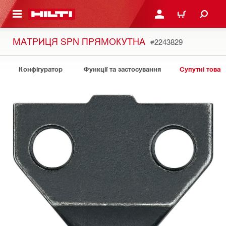
ОСНОВНОГО ЗМІСТУ
УВІЙТИ АБО ЗАРЕЄСТР
КОШИК
МАТРИЦЯ SPN ПРЯМОКУТНА
#2243829
Конфігуратор
Функції та застосування
Супутні товар