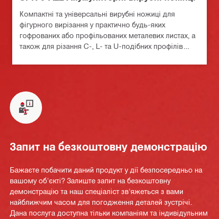
Компактні та універсальні вирубні ножиці для
фігурного вирізання у практично будь-яких
гофрованих або профільованих металевих листах, а
також для різання C-, L- та U-подібних профілів
товщиною до 2,0 мм (калібр 14)
Запит на безкоштовну демонстрацію
Бажаєте побачити даний продукт у дії безпосередньо на
вашому об'єкті? Залиште запит на безкоштовну
демонстрацію та наш спеціаліст зв'яжеться з вами
найближчим часом для погодження деталей зустрічі.
Дана послуга доступна тільки компаніям та індивідульним