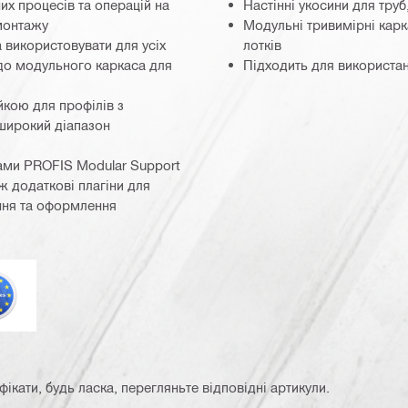
их процесів та операцій на
Настінні укосини для труб
монтажу
Модульні тривимірні карк
 використовувати для усіх
лотків
 до модульного каркаса для
Підходить для використан
йкою для профілів з
широкий діапазон
ами PROFIS Modular Support
ож додаткові плагіни для
ння та оформлення
врокод
кати, будь ласка, перегляньте відповідні артикули.