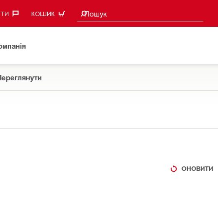
Пошукові пропозиції
Пошук
ТИ‎
КОШИК
омпанія
Переглянути
ОНОВИТИ