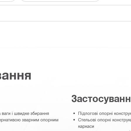
вання
Застосуван
 ваги і швидке збирання
Підлогові опорні конструк
тернативою зварним опорним
Стельові опорні конструкц
каркаси