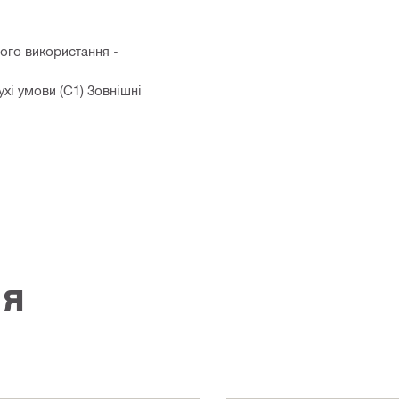
ого використання -
хі умови (C1) Зовнішні
ія