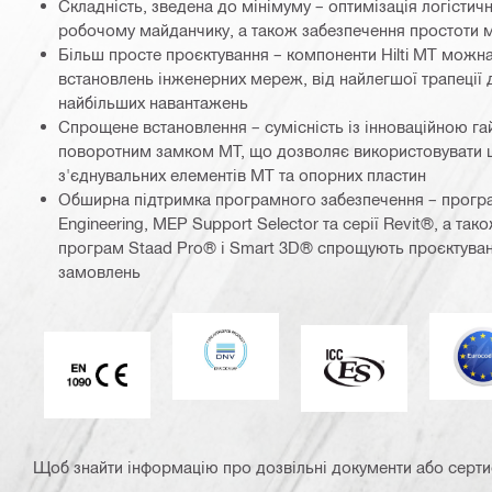
Складність, зведена до мінімуму – оптимізація логістичн
робочому майданчику, а також забезпечення простоти 
Більш просте проєктування – компоненти Hilti MT можна
встановлень інженерних мереж, від найлегшої трапеції
найбільших навантажень
Спрощене встановлення – сумісність із інноваційною га
поворотним замком MT, що дозволяє використовувати 
з'єднувальних елементів MT та опорних пластин
Обширна підтримка програмного забезпечення – прогр
Engineering, MEP Support Selector та серії Revit®, а так
програм Staad Pro® і Smart 3D® спрощують проєктува
замовлень
DNV
Є
ICC-ES
Маркування CE EN 1090
Щоб знайти інформацію про дозвільні документи або сертифі