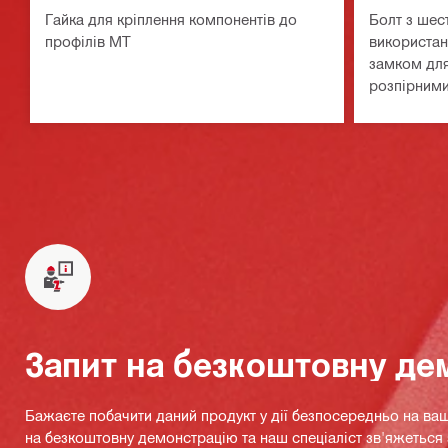
Гайка для кріплення компонентів до
Болт з шес
профілів MT
використан
замком для
розпірним
Запит на безкоштовну де
Бажаєте побачити даний продукт у дії безпосередньо на ваш
на безкоштовну демонстрацію та наш спеціаліст зв'яжетьс