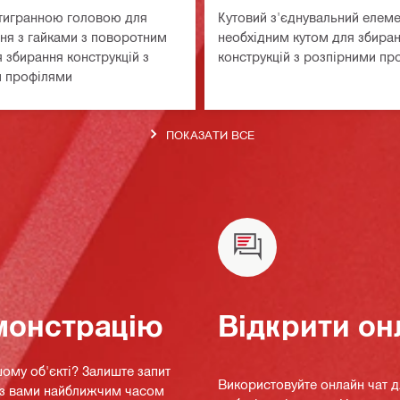
тигранною головою для
Кутовий з'єднувальний елеме
ня з гайками з поворотним
необхідним кутом для збира
 збирання конструкцій з
конструкцій з розпірними пр
и профілями
ПОКАЗАТИ ВСЕ
монстрацію
Відкрити он
ому об'єкті? Залиште запит
Використовуйте онлайн чат 
я з вами найближчим часом