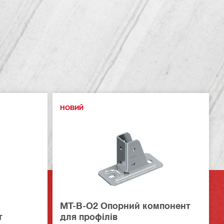
НОВИЙ
MT-B-O2 Опорний компонент
т
для профілів