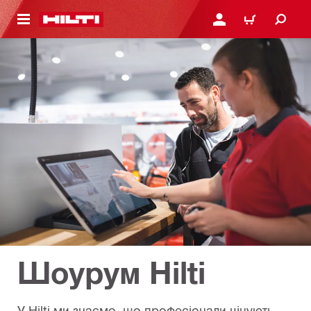
ОСНОВНОГО ЗМІСТУ
УВІЙТИ АБО ЗАРЕЄСТР
КОШИК
Шоурум Hilti
У Hilti ми знаємо, що професіонали цінують