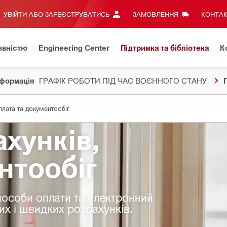
УВІЙТИ АБО ЗАРЕЄСТРУВАТИСЬ
ЗАМОВЛЕННЯ
КОНТАК
ивністю
Engineering Center
Підтримка та бібліотека
К
формація
ГРАФІК РОБОТИ ПІД ЧАС ВОЄННОГО СТАНУ
плата та документообіг
хунків,
нтообіг
пособи оплати та електронний
их і швидких розрахунків.