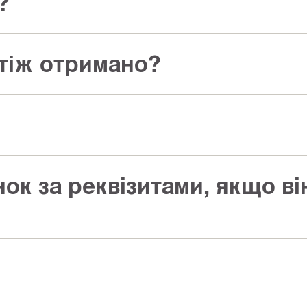
?
тіж отримано?
нок за реквізитами, якщо в