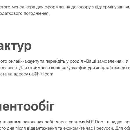
истого менеджера для оформлення договору з відтермінуванням
додаткового погодження.
актур
вого
онлайн-акаунту
та перейдіть у розділ «Ваші замовлення». У
влення. Для отримання копії рахунка-фактури звертайтеся до ві
ста на адресу ua@hilti.com
ентообіг
 та актами виконаних робіт через систему M.E.Doc - швидко, зр
го дня після відвантаження та економите час і ресурси. Для об