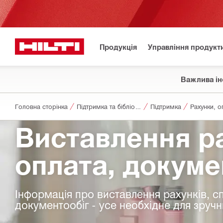
Продукція
Управління продукт
Важлива ін
Головна сторінка
Підтримка та бібліотека
Підтримка
Рахунки, о
Виставлення ра
оплата, докуме
Інформація про виставлення рахунків, с
документообіг - усе необхідне для зручн