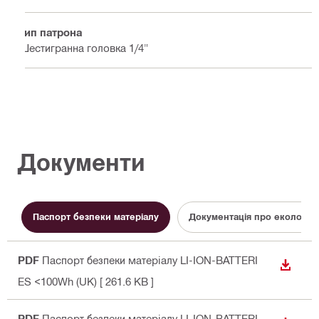
Тип патрона
Шестигранна головка 1/4"
Документи
Паспорт безпеки матеріалу
Документація про екологічн
PDF
Паспорт безпеки матеріалу LI-ION-BATTERI
ЗАВАН
ES <100Wh (UK)
[ 261.6 KB ]
PDF
Паспорт безпеки матеріалу LI-ION-BATTERI