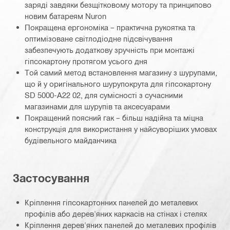
заряді завдяки безщітковому мотору та принципово
новим батареям Nuron
Покращена ергономіка – практична рукоятка та
оптимізоване світлодіодне підсвічування
забезпечують додаткову зручність при монтажі
гіпсокартону протягом усього дня
Той самий метод встановлення магазину з шурупами,
що й у оригінального шурупокрута для гіпсокартону
SD 5000-A22 02, для сумісності з сучасними
магазинами для шурупів та аксесуарами
Покращений поясний гак – більш надійна та міцна
конструкція для використання у найсуворіших умовах
будівельного майданчика
Застосування
Кріплення гіпсокартонних панелей до металевих
профілів або дерев'яних каркасів на стінах і стелях
Кріплення дерев'яних панелей до металевих профілів