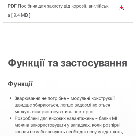
PDF
Посібник для захисту від корозії
, англійськ
ЗАВАН
а
[ 9.4 MB ]
Функції та застосування
Функції
Зварювання не потрібне – модульні конструкції
швидше збираються, легше видозмінюються і
можуть використовуватись повторно
Розроблені для високих навантажень – балки MI
можна використовувати у випадках, коли розпірні
канали не забезпечують необхідні несучу здатність,