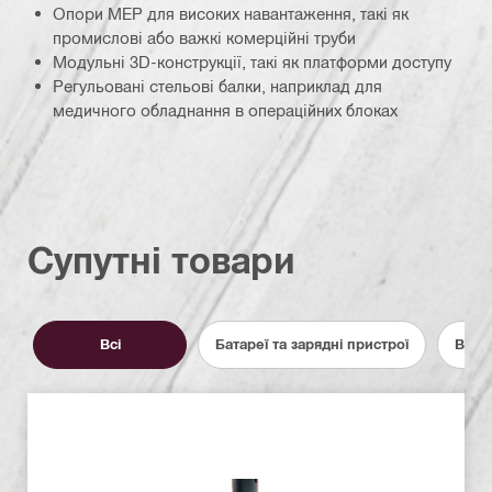
Опори MEP для високих навантаження, такі як
промислові або важкі комерційні труби
Модульні 3D-конструкції, такі як платформи доступу
Регульовані стельові балки, наприклад для
медичного обладнання в операційних блоках
Супутні товари
Всі
Батареї та зарядні пристрої
Витр