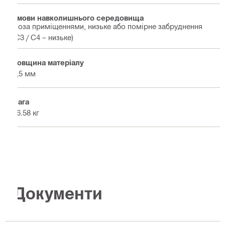
Умови навколишнього середовища
Поза приміщеннями, низьке або помірне забруднення
(C3 / C4 – низьке)
Товщина матеріалу
3,5 мм
Вага
56.58 кг
Документи