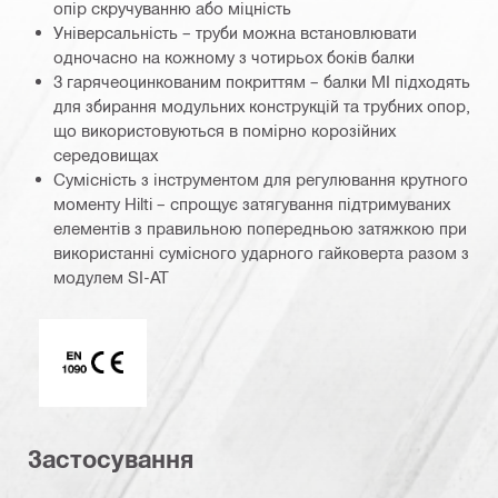
опір скручуванню або міцність
Універсальність – труби можна встановлювати
одночасно на кожному з чотирьох боків балки
З гарячеоцинкованим покриттям – балки MI підходять
для збирання модульних конструкцій та трубних опор,
що використовуються в помірно корозійних
середовищах
Сумісність з інструментом для регулювання крутного
моменту Hilti – спрощує затягування підтримуваних
елементів з правильною попередньою затяжкою при
використанні сумісного ударного гайковерта разом з
модулем SI-AT
Маркування CE EN 1090
Застосування