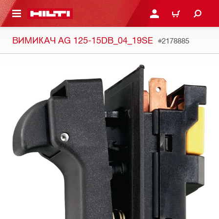
ОСНОВНОГО ЗМІСТУ
УВІЙТИ АБО ЗАРЕЄСТР
КОШИК
ВИМИКАЧ AG 125-15DB_04_19SE
#2178885