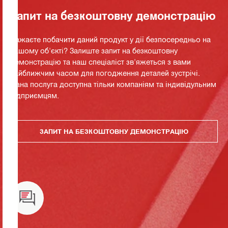
Запит на безкоштовну демонстрацію
Бажаєте побачити даний продукт у дії безпосередньо на
вашому об'єкті? Залиште запит на безкоштовну
демонстрацію та наш спеціаліст зв'яжеться з вами
найближчим часом для погодження деталей зустрічі.
Дана послуга доступна тільки компаніям та індивідульним
підприємцям.
ЗАПИТ НА БЕЗКОШТОВНУ ДЕМОНСТРАЦІЮ