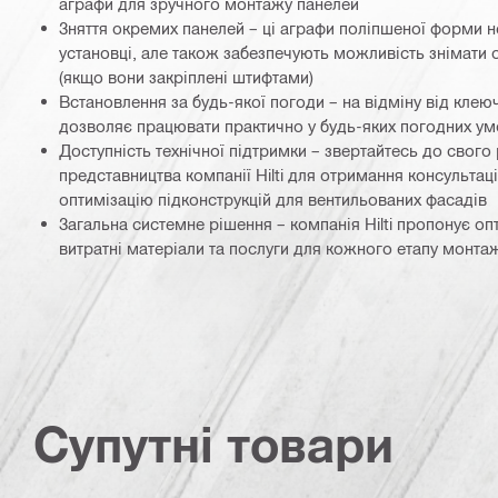
аграфи для зручного монтажу панелей
Зняття окремих панелей – ці аграфи поліпшеної форми не
установці, але також забезпечують можливість знімати 
(якщо вони закріплені штифтами)
Встановлення за будь-якої погоди – на відміну від клею
дозволяє працювати практично у будь-яких погодних ум
Доступність технічної підтримки – звертайтесь до свого
представництва компанії Hilti для отримання консультац
оптимізацію підконструкцій для вентильованих фасадів
Загальна системне рішення – компанія Hilti пропонує оп
витратні матеріали та послуги для кожного етапу монта
Супутні товари