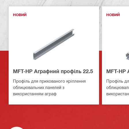
НОВИЙ
НОВИЙ
MFT-HP Аграфний профіль 22.5
MFT-HP 
Профіль для прихованого кріплення
Профіль дл
облицювальних панелей з
облицюваль
використанням аграф
використан