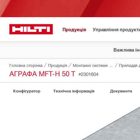
Продукція
Управління продукт
Важлива ін
Головна сторінка
Продукція
Монтажні системи для фасадів
Приладдя 
АГРАФА MFT-H 50 T
#2301604
Конфігуратор
Технічна інформація
Документи