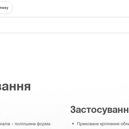
зпеку
вання
Застосуван
ріалів – поліпшена форма
Приховане кріплення обли