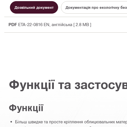
Дозвільний документ
Документація про екологічну бе
PDF
ETA-22-0816 EN
, англійська
[ 2.8 MB ]
Функції та застосу
Функції
Більш швидке та просте кріплення облицювальних мате