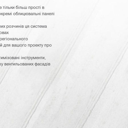
 тільки більш прості в
окремі облицювальні панелі
чих розчинів ця система
овах
 регіонального
ій для вашого проекту про
тимізовані інструменти,
жу вентильованих фасадів