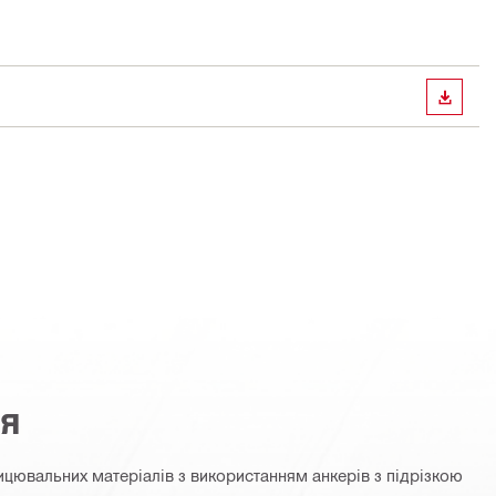
ЗАВАН
ня
цювальних матеріалів з використанням анкерів з підрізкою