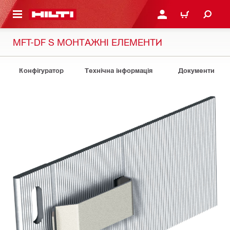
ОСНОВНОГО ЗМІСТУ
УВІЙТИ АБО ЗАРЕЄСТР
КОШИК
MFT-DF S МОНТАЖНІ ЕЛЕМЕНТИ
Конфігуратор
Технічна інформація
Документи