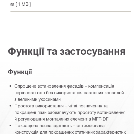
ька
[ 1 MB ]
Функції та застосування
Функції
Спрощене встановлення фасадів – компенсація
нерівності стін без використання настінних консолей
з великими укосинами
Простота використання – чіткі позначення та
покращені пази забезпечують простоту встановлення
й регулювання монтажних елементів MFT-DF
Покращена несна здатність – оптимізована
конструкція для покращених статичних характеристик