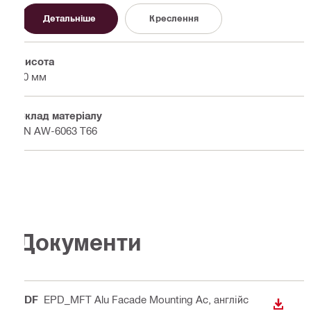
Детальніше
Креслення
Висота
50 мм
Склад матеріалу
EN AW-6063 T66
Документи
PDF
EPD_MFT Alu Facade Mounting Ac
, англійс
ЗАВАН