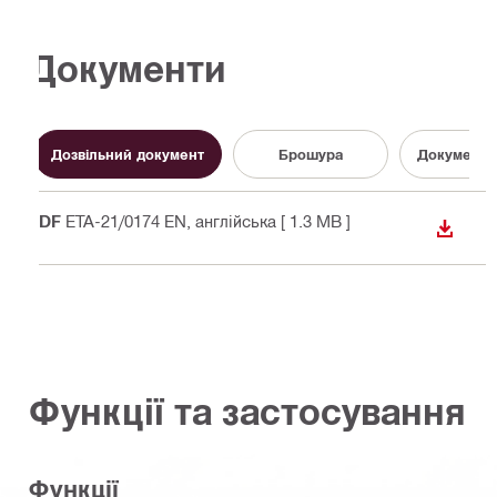
Документи
Дозвільний документ
Брошура
Документац
PDF
ETA-21/0174 EN
, англійська
[ 1.3 MB ]
ЗАВАН
Функції та застосування
Функції