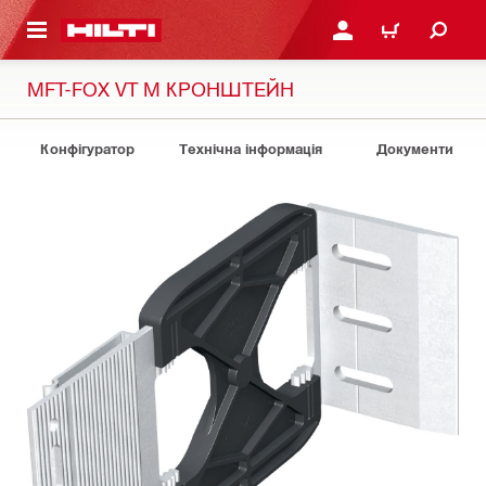
ОСНОВНОГО ЗМІСТУ
УВІЙТИ АБО ЗАРЕЄСТР
КОШИК
MFT-FOX VT M КРОНШТЕЙН
Конфігуратор
Технічна інформація
Документи