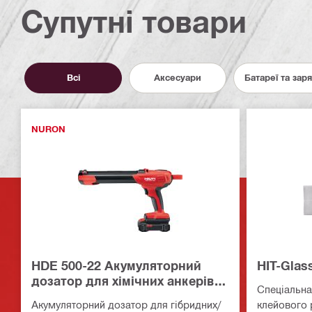
Супутні товари
Всі
Аксесуари
Батареї та зар
NURON
HDE 500-22 Акумуляторний
HIT-Glas
дозатор для хімічних анкерів
Спеціальна
Hilti
Акумуляторний дозатор для гібридних/
клейового 