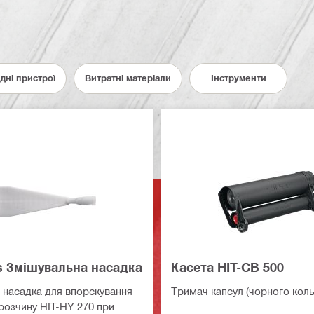
ядні пристрої
Витратні матеріали
Інструменти
s Змішувальна насадка
Касета HIT-CB 500
 насадка для впорскування
Тримач капсул (чорного коль
розчину HIT-HY 270 при