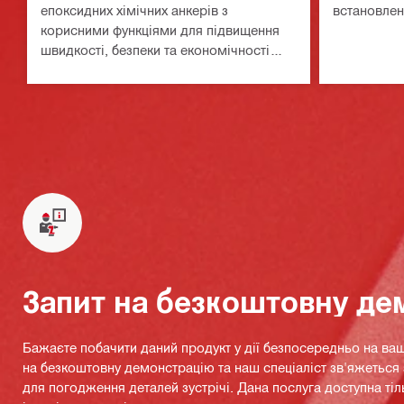
епоксидних хімічних анкерів з
встановлен
корисними функціями для підвищення
швидкості, безпеки та економічності
використання розчину (платформа
батарей Nuron)
Запит на безкоштовну де
Бажаєте побачити даний продукт у дії безпосередньо на ваш
на безкоштовну демонстрацію та наш спеціаліст зв'яжетьс
для погодження деталей зустрічі. Дана послуга доступна тіл