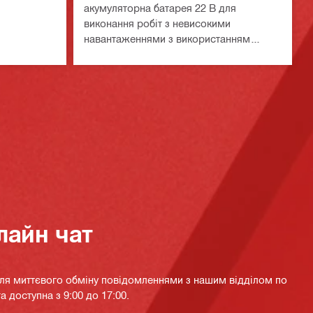
акумуляторна батарея 22 В для
виконання робіт з невисокими
навантаженнями з використанням
електроінструментів на платформі
Nuron
лайн чат
для миттєвого обміну повідомленнями з нашим відділом по
а доступна з 9:00 до 17:00.