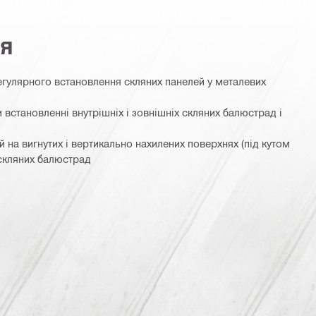
ня
егулярного встановлення скляних панелей у металевих
 встановленні внутрішніх і зовнішніх скляних балюстрад і
 на вигнутих і вертикально нахилених поверхнях (під кутом
 скляних балюстрад