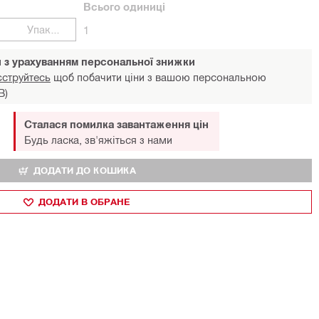
Всього
одиниці
Упаковки
1
и з урахуванням персональної знижки
єструйтесь
щоб побачити ціни з вашою персональною
В)
Сталася помилка завантаження цін
Будь ласка, зв'яжіться з нами
ДОДАТИ ДО КОШИКА
ДОДАТИ В ОБРАНЕ