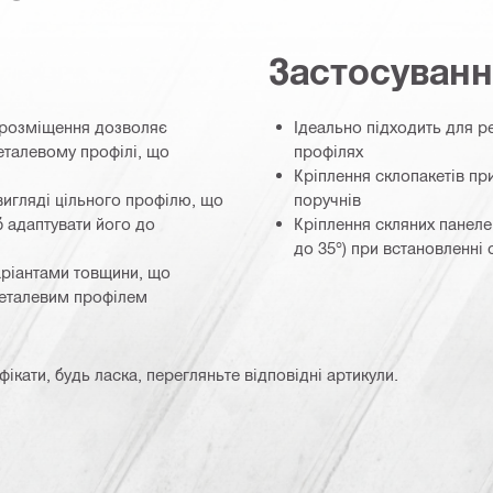
Застосуван
 розміщення дозволяє
Ідеально підходить для р
металевому профілі, що
профілях
Кріплення склопакетів при
вигляді цільного профілю, що
поручнів
б адаптувати його до
Кріплення скляних панелей
до 35°) при встановленні
варіантами товщини, що
металевим профілем
кати, будь ласка, перегляньте відповідні артикули.