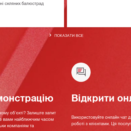
ні скляних балюстрад
ПОКАЗАТИ ВСЕ
монстрацію
Відкрити он
ому об'єкті? Залиште запит
Використовуйте онлайн чат 
я з вами найближчим часом
роботі з клієнтами. Ця послуг
ьки компаніям та