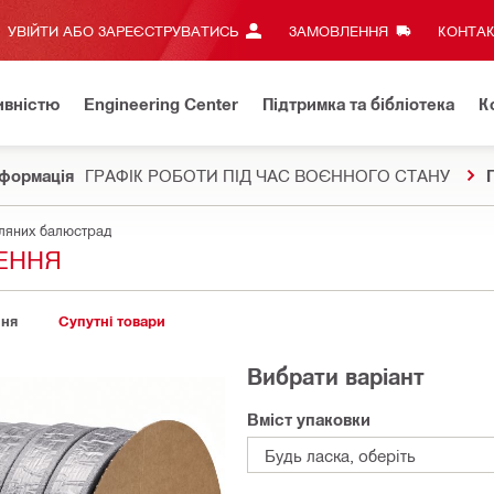
УВІЙТИ АБО ЗАРЕЄСТРУВАТИСЬ
ЗАМОВЛЕННЯ
КОНТАК
ивністю
Engineering Center
Підтримка та бібліотека
К
формація
ГРАФІК РОБОТИ ПІД ЧАС ВОЄННОГО СТАНУ
ляних балюстрад
ЩЕННЯ
ння
Супутні товари
Вибрати варіант
Вміст упаковки
Будь ласка, оберіть