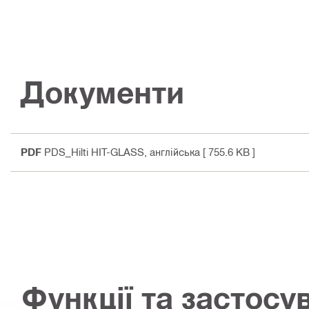
Документи
PDF
PDS_Hilti HIT-GLASS
, англійська
[ 755.6 KB ]
Функції та застосу