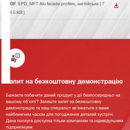
PDF
EPD_MFT Alu facade profiles
, англійська
[ 7
ЗАВАН
84.5 KB ]
Запит на безкоштовну демонстрацію
Бажаєте побачити даний продукт у дії безпосередньо на
вашому об'єкті? Залиште запит на безкоштовну
демонстрацію та наш спеціаліст зв'яжеться з вами
найближчим часом для погодження деталей зустрічі.
Дана послуга доступна тільки компаніям та індивідульним
підприємцям.