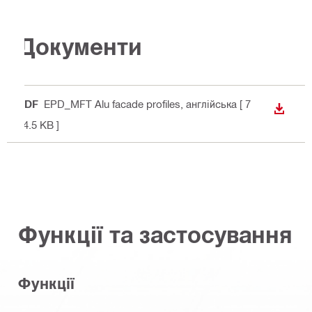
Документи
PDF
EPD_MFT Alu facade profiles
, англійська
[ 7
ЗАВАН
84.5 KB ]
Функції та застосування
Функції