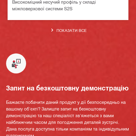
Високоміцний несучий профіль у складі
міжповерхової системи S2S
ПОКАЗАТИ ВСЕ
Запит на безкоштовну демонстрацію
Бажаєте побачити даний продукт у дії безпосередньо на
вашому об'єкті? Залиште запит на безкоштовну
демонстрацію та наш спеціаліст зв'яжеться з вами
найближчим часом для погодження деталей зустрічі.
Дана послуга доступна тільки компаніям та індивідульним
підприємцям.