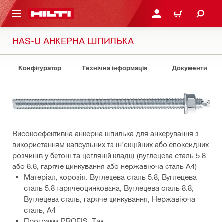
ОСНОВНОГО ЗМІСТУ
УВІЙТИ АБО ЗАРЕЄСТР
КОШИК
HAS-U АНКЕРНА ШПИЛЬКА
Конфігуратор
Технічна інформація
Документи
Високоефективна анкерна шпилька для анкерування з
використанням капсульних та ін'єкційних або епоксидних
розчинів у бетоні та цегляній кладці (вуглецева сталь 5.8
або 8.8, гаряче цинкування або нержавіюча сталь A4)
Матеріал, корозія: Вуглецева сталь 5.8, Вуглецева
сталь 5.8 гарячеоцинкована, Вуглецева сталь 8.8,
Вуглецева сталь, гаряче цинкування, Нержавіюча
сталь, A4
Програма PROFIS: Так