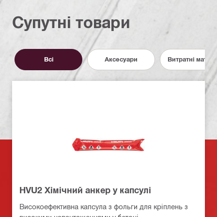
Супутні товари
Всі
Аксесуари
Витратні матер
HVU2 Хімічний анкер у капсулі
Високоефективна капсула з фольги для кріплень з
високими навантаженнями у бетоні