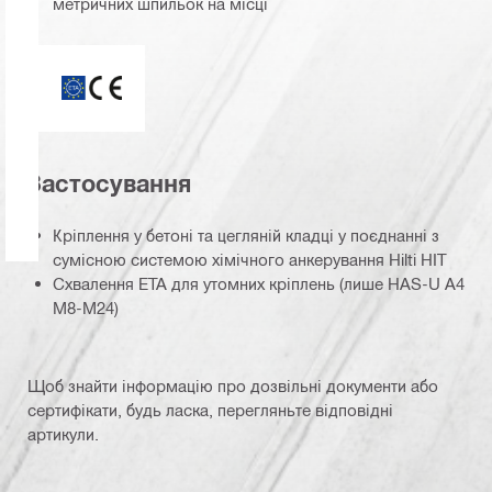
метричних шпильок на місці
ETA_CE_Logo_2to1 (3608215)
Застосування
Кріплення у бетоні та цегляній кладці у поєднанні з
сумісною системою хімічного анкерування Hilti HIT
Схвалення ETA для утомних кріплень (лише HAS-U A4
M8-M24)
Щоб знайти інформацію про дозвільні документи або
сертифікати, будь ласка, перегляньте відповідні
артикули.