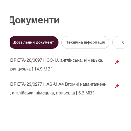
Документи
Дозвільний документ
Технічна інформація
Серт
PDF
ETA-20/0697 HCC-U
, англійська, німецька,
ЗАВАН
французька
[ 14.9 MB ]
PDF
ETA-23/0277 HAS-U A4 Втомні навантаженн
ЗАВАН
я
, англійська, німецька, польська
[ 5.3 MB ]