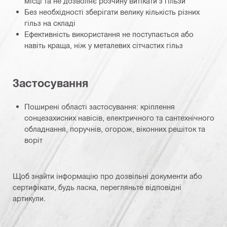
місці та не дозволяє розчину витікати з гільзи
Без необхідності зберігати велику кількість різних
гільз на складі
Ефективність використання не поступається або
навіть краща, ніж у металевих сітчастих гільз
Застосування
Поширені області застосування: кріплення
сонцезахисних навісів, електричного та сантехнічного
обладнання, поручнів, огорож, віконних решіток та
воріт
Щоб знайти інформацію про дозвільні документи або
сертифікати, будь ласка, перегляньте відповідні
артикули.