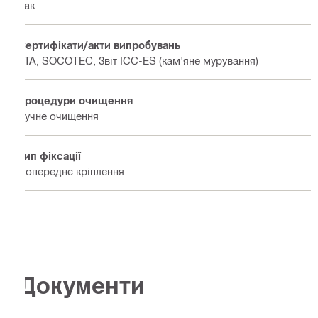
Так
Сертифікати/акти випробувань
ETA, SOCOTEC, Звіт ICC-ES (кам'яне мурування)
Процедури очищення
Ручне очищення
Тип фіксації
Попереднє кріплення
Документи