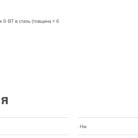
 S-BT в сталь (товщина < 6
ія
16 Нм