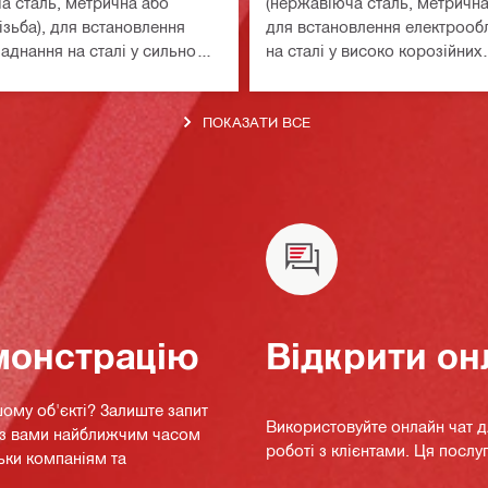
а сталь, метрична або
(нержавіюча сталь, метрична 
зьба), для встановлення
для встановлення електрооб
аднання на сталі у сильно
на сталі у високо корозійних
 середовищах
середовищах, рекомендуєтьс
максимальним поперечним 
120 мм² / AWG 4.0
ПОКАЗАТИ ВСЕ
монстрацію
Відкрити он
ому об'єкті? Залиште запит
Використовуйте онлайн чат 
я з вами найближчим часом
роботі з клієнтами. Ця послуг
ьки компаніям та