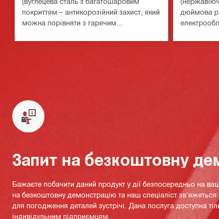
(вуглецева сталь з багатошаровим
(нержавіюч
покриттям – антикорозійний захист, який
дюймова рі
можна порівняти з гарячим
електрообл
цинкуванням), для встановлення
корозійних
електрообладнання на сталі у
середньокорозійних середовищах
Запит на безкоштовну де
Бажаєте побачити даний продукт у дії безпосередньо на ваш
на безкоштовну демонстрацію та наш спеціаліст зв'яжетьс
для погодження деталей зустрічі. Дана послуга доступна тіл
індивідульним підприємцям.