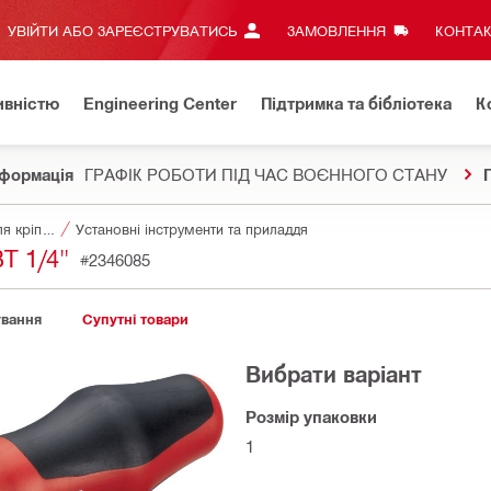
УВІЙТИ АБО ЗАРЕЄСТРУВАТИСЬ
ЗАМОВЛЕННЯ
КОНТАК
ивністю
Engineering Center
Підтримка та бібліотека
К
формація
ГРАФІК РОБОТИ ПІД ЧАС ВОЄННОГО СТАНУ
Аксесуари для кріпильних елементів
Установні інструменти та приладдя
 1/4"
#2346085
ування
Супутні товари
Вибрати варіант
Розмір упаковки
1