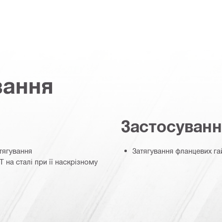
вання
Застосуван
атягування
Затягування фланцевих га
 на сталі при її наскрізному