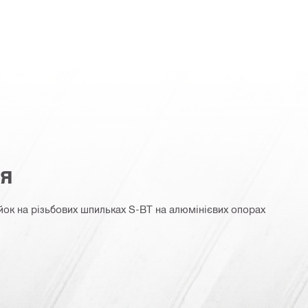
ня
йок на різьбових шпильках S-BT на алюмінієвих опорах