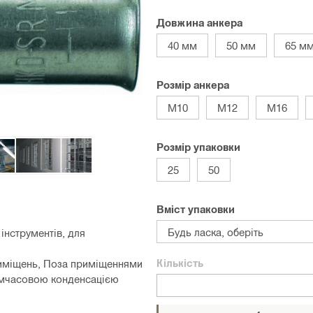
Довжина анкера
40 мм
50 мм
65 м
Розмір анкера
M10
M12
M16
Розмір упаковки
25
50
Вміст упаковки
Будь ласка, оберіть
інструментів, для
Кількість
иміщень, Поза приміщеннями
тимчасовою конденсацією