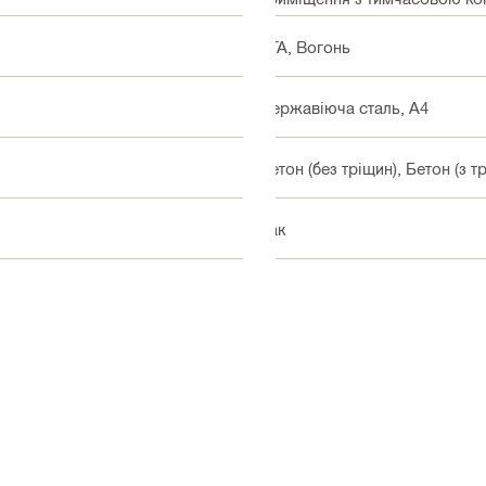
ETA, Вогонь
Нержавіюча сталь, A4
Бетон (без тріщин), Бетон (з 
Так