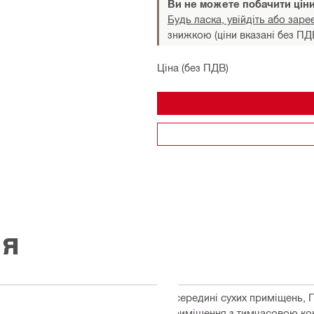
Ви не можете побачити цін
Будь ласка, увійдіть або заре
знижкою (ціни вказані без ПД
Ціна (без ПДВ)
ія
Всередині сухих приміщень, 
приміщення з тимчасовою ко