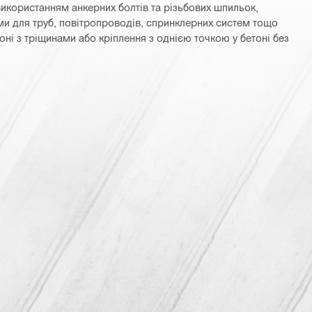
икористанням анкерних болтів та різьбових шпильок,
ми для труб, повітропроводів, спринклерних систем тощо
оні з тріщинами або кріплення з однією точкою у бетоні без