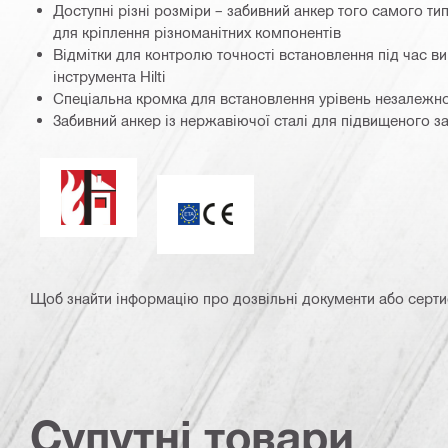
Доступні різні розміри – забивний анкер того самого т
для кріплення різноманітних компонентів
Відмітки для контролю точності встановлення під час в
інструмента Hilti
Спеціальна кромка для встановлення урівень незалежно
Забивний анкер із нержавіючої сталі для підвищеного за
Вогнестійкість
ETA_CE_Logo_2to1 (3608215)
Щоб знайти інформацію про дозвільні документи або сертифі
Супутні товари