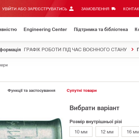
УВІЙТИ АБО ЗАРЕЄСТРУВАТИСЬ
ЗАМОВЛЕННЯ
КОНТАК
ивністю
Engineering Center
Підтримка та бібліотека
К
формація
ГРАФІК РОБОТИ ПІД ЧАС ВОЄННОГО СТАНУ
кери
Функції та застосування
Супутні товари
Вибрати варіант
Розмір внутрішньої різі
10 мм
12 мм
16 м