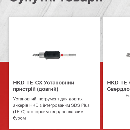
HKD-TE-CX Установний
HKD-TE-
пристрій (довгий)
Свердло
(довге)
Не
Установний інструмент для довгих
анкерів HKD з інтегрованим SDS Plus
(TE-C) стопорним твердосплавним
буром