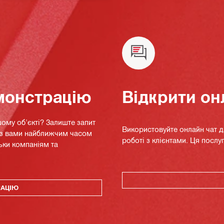
монстрацію
Відкрити он
ому об'єкті? Залиште запит
Використовуйте онлайн чат 
я з вами найближчим часом
роботі з клієнтами. Ця послуг
ьки компаніям та
РАЦІЮ