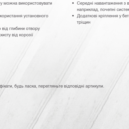
ипу можна використовувати
Середні навантаження з в
наприклад, почепні систе
икористання установного
Додаткові кріплення у бет
тріщин
 від глибини отвору
хисту від корозії
кати, будь ласка, перегляньте відповідні артикули.