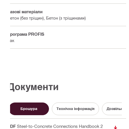
Базові матеріали
Бетон (без тріщин), Бетон (з тріщинами)
Програма PROFIS
Так
Документи
Брошура
Технічна інформація
Дозвільний
PDF
Steel-to-Concrete Connections Handbook 2