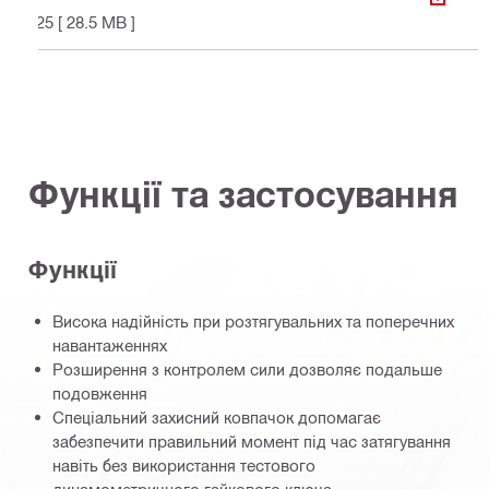
ЗАВАН
025
[ 28.5 MB ]
Функції та застосування
Функції
Висока надійність при розтягувальних та поперечних
навантаженнях
Розширення з контролем сили дозволяє подальше
подовження
Спеціальний захисний ковпачок допомагає
забезпечити правильний момент під час затягування
навіть без використання тестового
динамометричного гайкового ключа