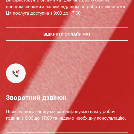
повідомленнями з нашим відділом по роботі з клієнтами.
Ця послуга доступна з 9:00 до 17:00.
ВІДКРИТИ ОНЛАЙН ЧАТ
Зворотний дзвінок
Після вашого запиту ми зателефонуємо вам у робочі
години з 9:00 до 17:00 та надамо необхідну консультацію.