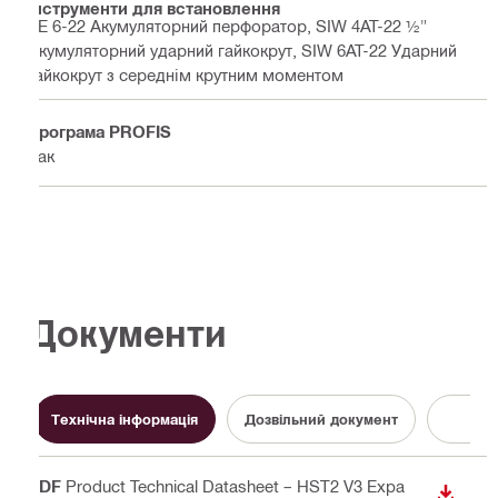
Інструменти для встановлення
TE 6-22 Акумуляторний перфоратор, SIW 4AT-22 ½"
Акумуляторний ударний гайкокрут, SIW 6AT-22 Ударний
гайкокрут з середнім крутним моментом
Програма PROFIS
Так
Документи
Технічна інформація
Дозвільний документ
Бр
PDF
Product Technical Datasheet – HST2 V3 Expa