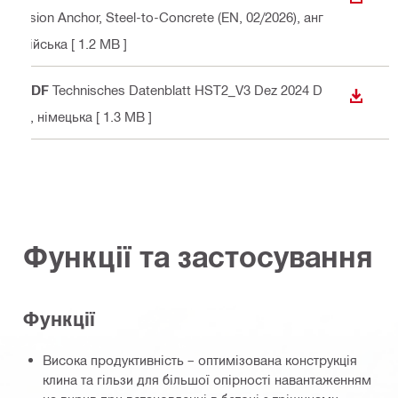
ЗАВАН
nsion Anchor, Steel-to-Concrete (EN, 02/2026)
, анг
лійська
[ 1.2 MB ]
PDF
Technisches Datenblatt HST2_V3 Dez 2024 D
ЗАВАН
E
, німецька
[ 1.3 MB ]
Функції та застосування
Функції
Висока продуктивність – оптимізована конструкція
клина та гільзи для більшої опірності навантаженням