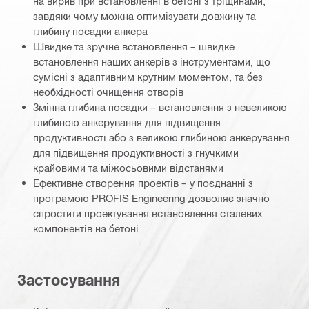
на вирив при встановленні в бетоні з тріщинами,
завдяки чому можна оптимізувати довжину та
глибину посадки анкера
Швидке та зручне встановлення – швидке
встановлення наших анкерів з інструментами, що
сумісні з адаптивним крутним моментом, та без
необхідності очищення отворів
Змінна глибина посадки – встановлення з невеликою
глибиною анкерування для підвищення
продуктивності або з великою глибиною анкерування
для підвищення продуктивності з гнучкими
крайовими та міжосьовими відстанями
Ефективне створення проектів – у поєднанні з
програмою PROFIS Engineering дозволяє значно
спростити проектування встановлення сталевих
компонентів на бетоні
Застосування