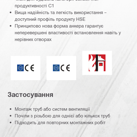
продуктивності C1
Вища надійність та легкість використання –
доступний профіль продукту HSE
Принципово нова форма анкера гарантує
неперевершені властивості встановлення навіть у
нерівних отворах
Вогнестійкість
ETA_CE_Logo_2to1 (3608215)
CE_ETA_Logokombi (157823)
Застосування
Монтаж труб або систем вентиляції
Почіпи з різьбою для однієї або кількох труб
Підходить для повторних монтажних робіт