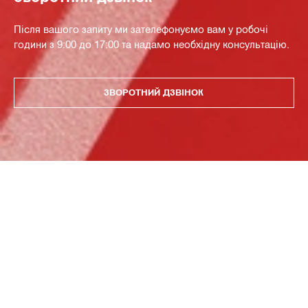
Після вашого запиту ми зателефонуємо вам у робочі
години з 9:00 до 17:00 та надамо необхідну консультацію.
ЗВОРОТНИЙ ДЗВІНОК