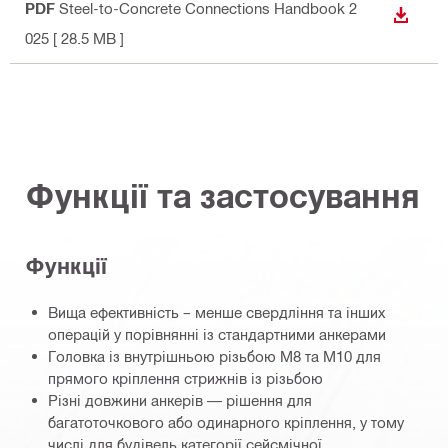
PDF
Steel-to-Concrete Connections Handbook 2
ЗАВАН
025
[ 28.5 MB ]
Функції та застосування
Функції
Вища ефективність – менше свердління та інших
операцій у порівнянні із стандартними анкерами
Головка із внутрішньою різьбою M8 та M10 для
прямого кріплення стрижнів із різьбою
Різні довжини анкерів — рішення для
багатоточкового або одинарного кріплення, у тому
числі для будівель категорії сейсмічної