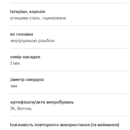
Матеріал, корозія
Вуглецева сталь, оцинкована
Тип головки
З внутрішньою різьбою
Розмір насадки
13 мм
Діаметр свердла
6 мм
Сертифікати/акти випробувань
ETA, Вогонь
Можливість повторного використання (та виймання)