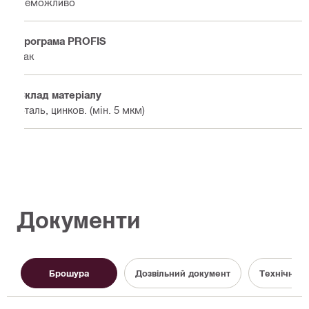
Неможливо
Програма PROFIS
Так
Склад матеріалу
Сталь, цинков. (мін. 5 мкм)
Документи
Брошура
Дозвільний документ
Технічна і