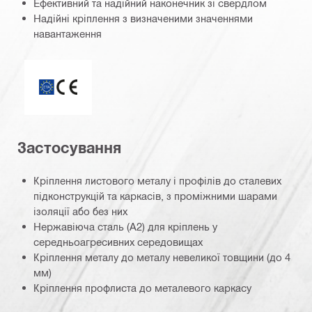
Ефективний та надійний наконечник зі свердлом
Надійні кріплення з визначеними значеннями
навантаження
ETA_CE_Logo_2to1 (3608215)
Застосування
Кріплення листового металу і профілів до сталевих
підконструкцій та каркасів, з проміжними шарами
ізоляції або без них
Нержавіюча сталь (A2) для кріплень у
середньоагресивних середовищах
Кріплення металу до металу невеликої товщини (до 4
мм)
Кріплення профлиста до металевого каркасу