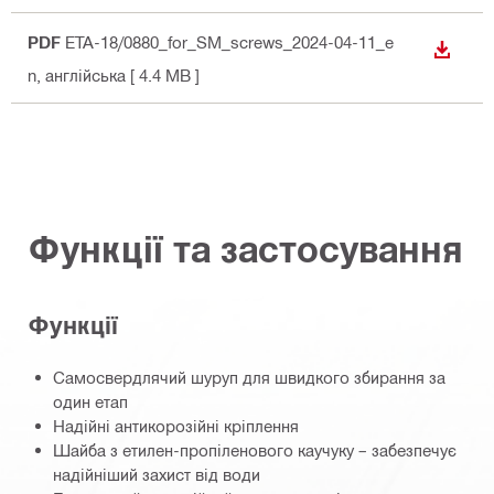
PDF
ETA-18/0880_for_SM_screws_2024-04-11_e
ЗАВАН
n
, англійська
[ 4.4 MB ]
Функції та застосування
Функції
Самосвердлячий шуруп для швидкого збирання за
один етап
Надійні антикорозійні кріплення
Шайба з етилен-пропіленового каучуку – забезпечує
надійніший захист від води