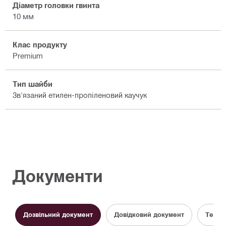
Діаметр головки гвинта
10 мм
Клас продукту
Premium
Тип шайби
Зв'язаний етилен-пропіленовий каучук
Документи
Дозвільний документ
Довідковий документ
Техні