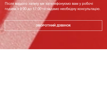
Після вашого запиту ми зателефонуємо вам у робочі
години з 9:00 до 17:00 та надамо необхідну консультацію.
ЗВОРОТНИЙ ДЗВІНОК