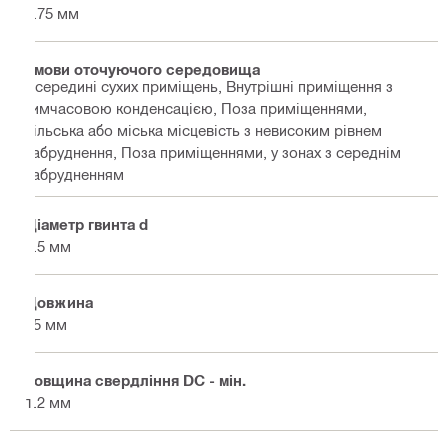
3.75 мм
Умови оточуючого середовища
Всередині сухих приміщень, Внутрішні приміщення з
тимчасовою конденсацією, Поза приміщеннями,
сільська або міська місцевість з невисоким рівнем
забруднення, Поза приміщеннями, у зонах з середнім
забрудненням
Діаметр гвинта d
5.5 мм
Довжина
25 мм
Товщина свердління DC - мін.
1.2 мм