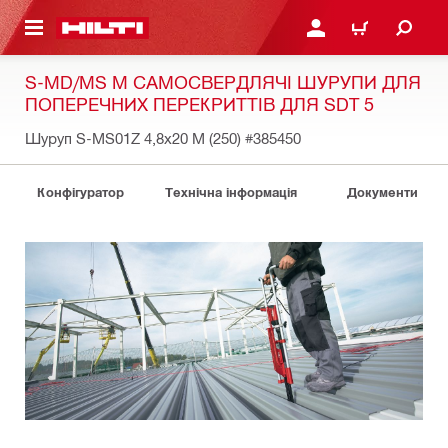
ОСНОВНОГО ЗМІСТУ
УВІЙТИ АБО ЗАРЕЄСТР
КОШИК
S-MD/MS M САМОСВЕРДЛЯЧІ ШУРУПИ ДЛЯ
ПОПЕРЕЧНИХ ПЕРЕКРИТТІВ ДЛЯ SDT 5
Шуруп S-MS01Z 4,8x20 M (250)
#385450
Конфігуратор
Технічна інформація
Документи