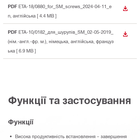
PDF
ETA-18/0880_for_SM_screws_2024-04-11_e
ЗАВАН
n
, англійська
[ 4.4 MB ]
PDF
ETA-10/0182_для_шурупів_SM_02-05-2019_
ЗАВАН
(нім.-англ.-фр. м.)
, німецька, англійська, француз
ька
[ 6.9 MB ]
Функції та застосування
Функції
Висока продуктивність встановлення – завершення