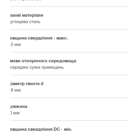
Базові матеріали
Вуглецева сталь
Товщина свердління - макс.
2.5 мм
Умови оточуючого середовища
Всередині сухих приміщень
Діаметр гвинта d
4.8 мм
Довжина
20 мм
Товщина свердління DC - мін.