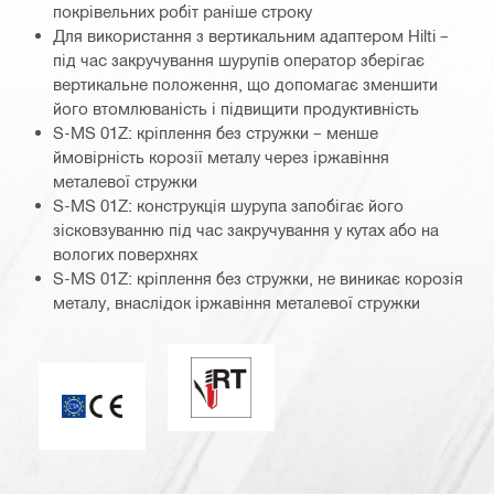
покрівельних робіт раніше строку
Для використання з вертикальним адаптером Hilti –
під час закручування шурупів оператор зберігає
вертикальне положення, що допомагає зменшити
його втомлюваність і підвищити продуктивність
S-MS 01Z: кріплення без стружки – менше
ймовірність корозії металу через іржавіння
металевої стружки
S-MS 01Z: конструкція шурупа запобігає його
зісковзуванню під час закручування у кутах або на
вологих поверхнях
S-MS 01Z: кріплення без стружки, не виникає корозія
металу, внаслідок іржавіння металевої стружки
Надійна герметизація/швидке свер
ETA_CE_Logo_2to1 (3608215)