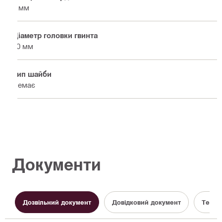
1 мм
Діаметр головки гвинта
10 мм
Тип шайби
Немає
Документи
Дозвільний документ
Довідковий документ
Техні