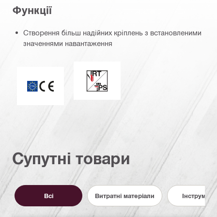
Функції
Створення більш надійних кріплень з встановленими
значеннями навантаження
Надійна герметизація/швидке свер
ETA_CE_Logo_2to1 (3608215)
Супутні товари
Всі
Витратні матеріали
Інструмент