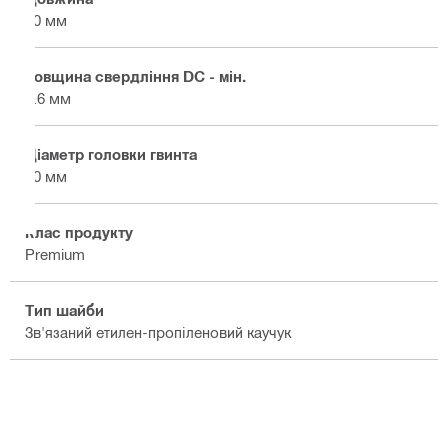
40 мм
Товщина свердління DC - мін.
4.6 мм
Діаметр головки гвинта
10 мм
Клас продукту
Premium
Тип шайби
Зв'язаний етилен-пропіленовий каучук