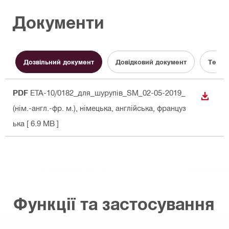
Документи
Дозвільний документ
Довідковий документ
Техні
PDF
ETA-10/0182_для_шурупів_SM_02-05-2019_
ЗАВАН
(нім.-англ.-фр. м.)
, німецька, англійська, француз
ька
[ 6.9 MB ]
Функції та застосування