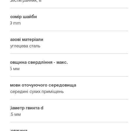
Розмір шайби
19 mm
Базові матеріали
Вуглецева сталь
Товщина свердління - макс.
15 мм
Умови оточуючого середовища
Всередині сухих приміщень
Діаметр гвинта d
5.5 мм
Довжина