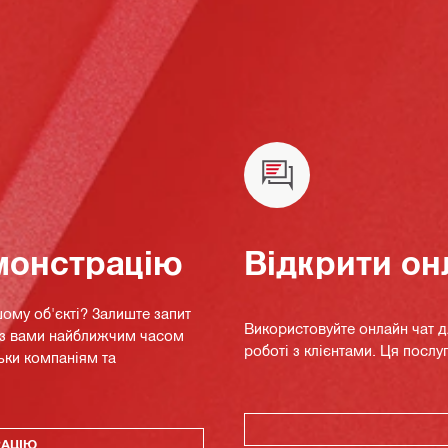
монстрацію
Відкрити он
ому об'єкті? Залиште запит
Використовуйте онлайн чат 
я з вами найближчим часом
роботі з клієнтами. Ця послуг
ьки компаніям та
РАЦІЮ