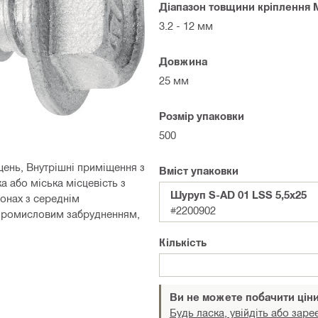
Діапазон товщини кріплення 
3.2 - 12 мм
Довжина
25 мм
Розмір упаковки
500
ень, Внутрішні приміщення з
Вміст упаковки
 або міська місцевість з
Шуруп S-AD 01 LSS 5,5x25
онах з середнім
#2200902
 промисловим забрудненням,
Кількість
Ви не можете побачити цін
Будь ласка, увійдіть або заре