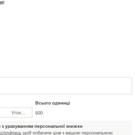
MF
Всього
одиниці
Упаковка
500
и з урахуванням персональної знижки
єструйтесь
щоб побачити ціни з вашою персональною