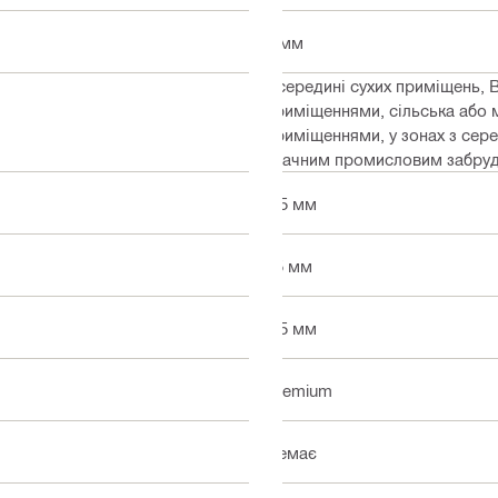
6 мм
Всередині сухих приміщень, 
приміщеннями, сільська або м
приміщеннями, у зонах з сере
значним промисловим забрудн
5.5 мм
25 мм
1.5 мм
Premium
Немає