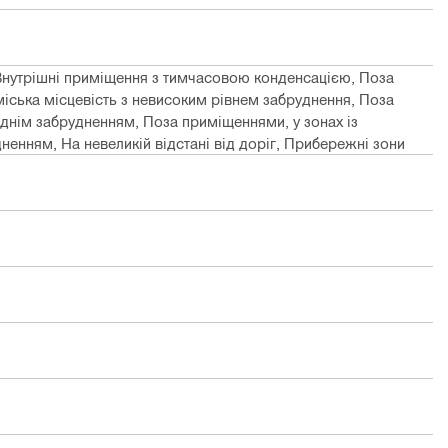
Внутрішні приміщення з тимчасовою конденсацією, Поза
іська місцевість з невисоким рівнем забруднення, Поза
днім забрудненням, Поза приміщеннями, у зонах із
енням, На невеликій відстані від доріг, Прибережні зони