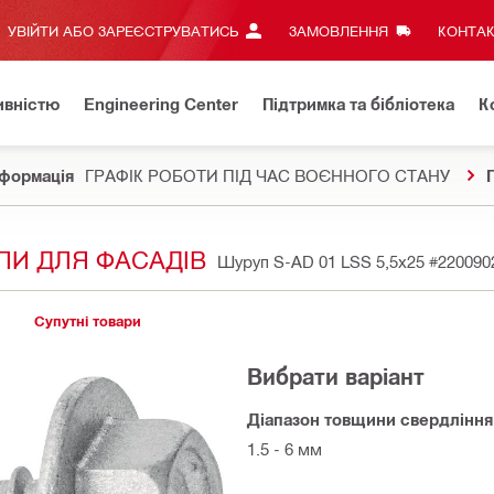
УВІЙТИ АБО ЗАРЕЄСТРУВАТИСЬ
ЗАМОВЛЕННЯ
КОНТАК
ивністю
Engineering Center
Підтримка та бібліотека
К
формація
ГРАФІК РОБОТИ ПІД ЧАС ВОЄННОГО СТАНУ
ПИ ДЛЯ ФАСАДІВ
Шуруп S-AD 01 LSS 5,5x25
#220090
Супутні товари
Вибрати варіант
Діапазон товщини свердління
1.5 - 6 мм