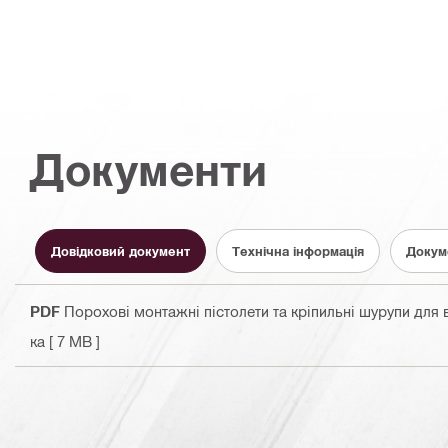
Документи
Довідковий документ
Технічна інформація
Докум
PDF
Порохові монтажні пістолети та кріпильні шурупи для ви
ка
[ 7 MB ]