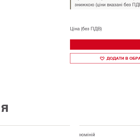
знижкою (ціни вказані без ПД
Ціна (без ПДВ)
ДОДАТИ В ОБР
ія
Алюміній