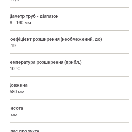
Діаметр труб - діапазон
16 - 160 мм
Коефіцієнт розширення (необмежений, до)
1:19
Температура розширення (прибл.)
210 °C
Довжина
2580 мм
Висота
6 мм
Клас продукту