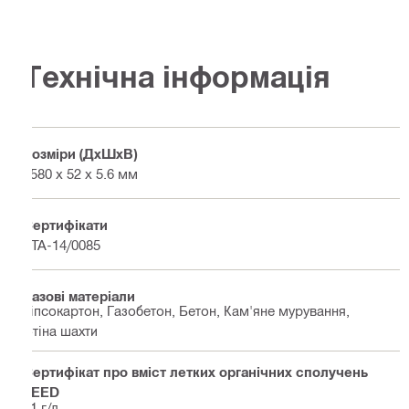
Технічна інформація
Розміри (ДхШхВ)
2580 x 52 x 5.6 мм
Сертифікати
ETA-14/0085
Базові матеріали
Гіпсокартон, Газобетон, Бетон, Кам'яне мурування,
Стіна шахти
Сертифікат про вміст летких органічних сполучень
LEED
11 г/л