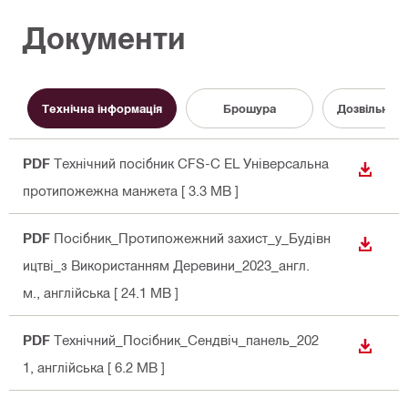
Документи
Технічна інформація
Брошура
Дозвільний
PDF
Технічний посібник CFS-C EL Універсальна
ЗАВАН
протипожежна манжета
[ 3.3 MB ]
PDF
Посібник_Протипожежний захист_у_Будівн
ЗАВАН
ицтві_з Використанням Деревини_2023_англ.
м.
, англійська
[ 24.1 MB ]
PDF
Технічний_Посібник_Сендвіч_панель_202
ЗАВАН
1
, англійська
[ 6.2 MB ]