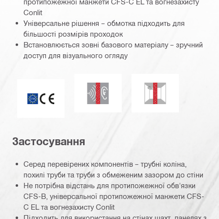
протипожежної манжети CFS-C EL та вогнезахисту
Conlit
Універсальне рішення – обмотка підходить для
більшості розмірів проходок
Встановлюється зовні базового матеріалу – зручний
доступ для візуального огляду
Звукоізоляція
Стійкість до плісня
ETA_CE_Logo_2to1 (3608215)
Застосування
Серед перевірених компонентів – трубні коліна,
похилі труби та труби з обмеженим зазором до стіни
Не потрібна відстань для протипожежної обв'язки
CFS-B, універсальної протипожежної манжети CFS-
C EL та вогнезахисту Conlit
Підходить для використання на стінах шахт, панелях з