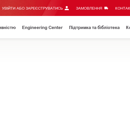
УВІЙТИ АБО ЗАРЕЄСТРУВАТИСЬ
ЗАМОВЛЕННЯ
КОНТАК
ивністю
Engineering Center
Підтримка та бібліотека
К
формація
ГРАФІК РОБОТИ ПІД ЧАС ВОЄННОГО СТАНУ
і
ок для інструментів та інших аксесуарів, які дозволяють розш
зоскелетів
 шиї EXO-S