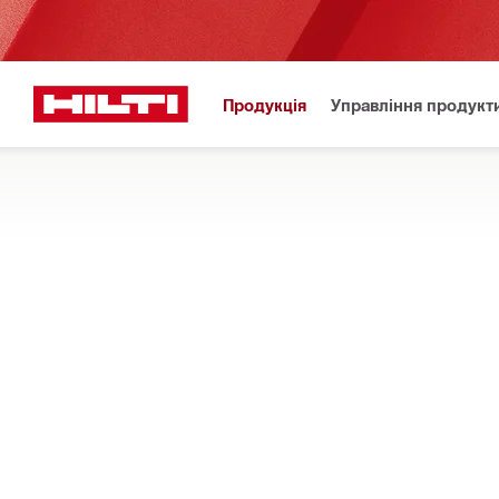
Продукція
Управління продукт
Важлива ін
Головна сторінка
Продукція
Охорона здоров'я та безпека прац
ПРИЛАДДЯ ДЛЯ ЕКЗОСКЕЛЕТІВ
Широкий асортимент подушок-підлокітників, адаптерів, сум
використання будівельних стабілізаторів інструментів та ек
ФІЛЬТР
Підтрика