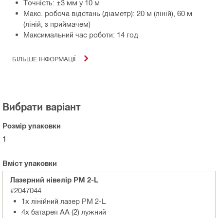
Точність: ±3 мм у 10 м
Макс. робоча відстань (діаметр): 20 м (ліній), 60 м
(ліній, з приймачем)
Максимальний час роботи: 14 год
БІЛЬШЕ ІНФОРМАЦІЇ
Вибрати варіант
Розмір упаковки
1
Вміст упаковки
Лазерний нiвелiр PM 2-L
#2047044
1x лінійний лазер PM 2-L
4x батарея AA (2) лужний