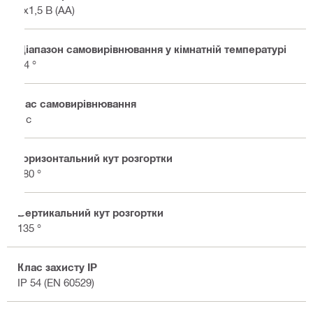
4x1,5 В (AA)
Діапазон самовирівнювання у кімнатній температурі
±4 °
Час самовирівнювання
3 с
Горизонтальний кут розгортки
180 °
Вертикальний кут розгортки
135 °
Клас захисту IP
IP 54 (EN 60529)