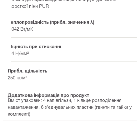
жорсткої піни PUR
Теплопровідність (прибл. значення λ)
0.042 Вт/мК
Міцність при стисканні
2.4 Н/мм²
Прибл. щільність
250 кг/м³
Додаткова інформація про продукт
Вміст упаковки: 4 напівгільзи, 1 кільце розподілення
навантаження, 6 з'єднувальних пластин (гвинти та гайки у
комплекті)