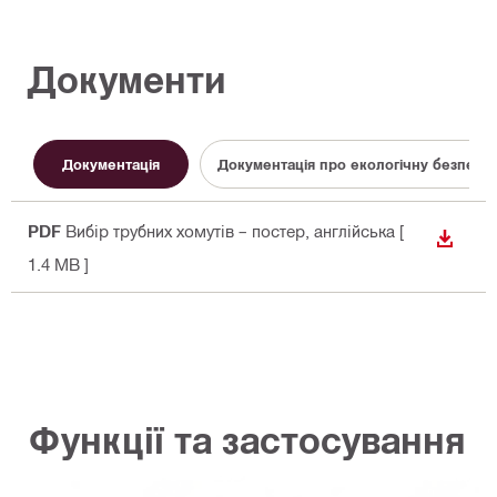
Документи
Документація
Документація про екологічну безпеку
PDF
Вибір трубних хомутів – постер
, англійська
[
ЗАВАН
1.4 MB ]
Функції та застосування