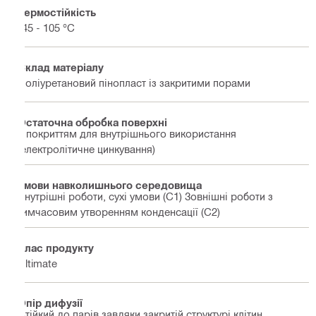
Термостійкість
-45 - 105 °C
Склад матеріалу
Поліуретановий пінопласт із закритими порами
Остаточна обробка поверхні
З покриттям для внутрішнього використання
(електролітичне цинкування)
Умови навколишнього середовища
Внутрішні роботи, сухі умови (C1) Зовнішні роботи з
тимчасовим утворенням конденсації (C2)
Клас продукту
Ultimate
Опір дифузії
Стійкий до парів завдяки закритій структурі клітин