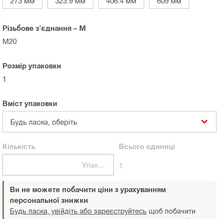
273 мм
323.9 мм
406.4 мм
609 мм
Різьбове з'єднання – M
M20
Розмір упаковки
1
Вміст упаковки
Будь ласка, оберіть
Кількість
Всього
одиниці
Упаковки
1
Ви не можете побачити ціни з урахуванням
персональної знижки
Будь ласка, увійдіть або зареєструйтесь
щоб побачити