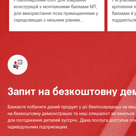
конструкцій з монтажними балками MT,
кріплення 
для використання поза приміщеннями у
балками й 
середовищах з низьким рівнем
піддаються
забруднення
навантажен
приміщенн
низьким рі
Запит на безкоштовну де
Бажаєте побачити даний продукт у дії безпосередньо на ваш
на безкоштовну демонстрацію та наш спеціаліст зв'яжетьс
для погодження деталей зустрічі. Дана послуга доступна тіл
індивідульним підприємцям.