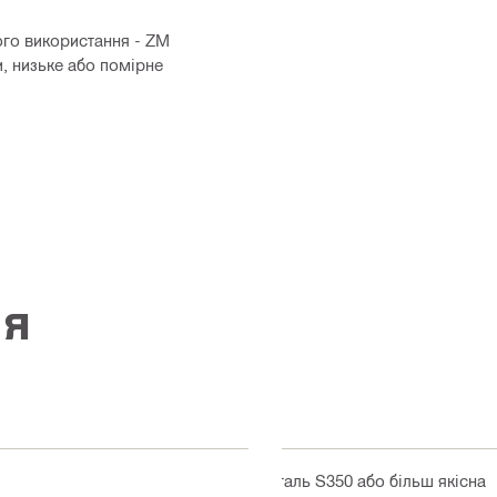
ого використання - ZM
 низьке або помірне
ія
Сталь S350 або більш якісна