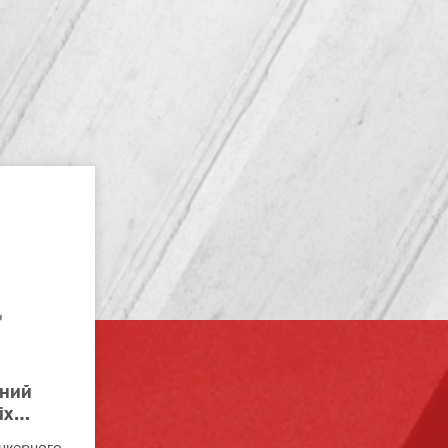
ний
іх
анкерного