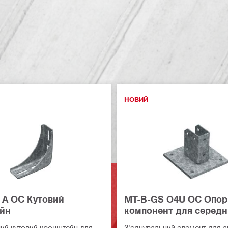
НОВИЙ
 A OC Кутовий
MT-B-GS O4U OC Опор
йн
компонент для середн
навантажень
ий кутовий кронштейн для
З'єднувальний елемент для 