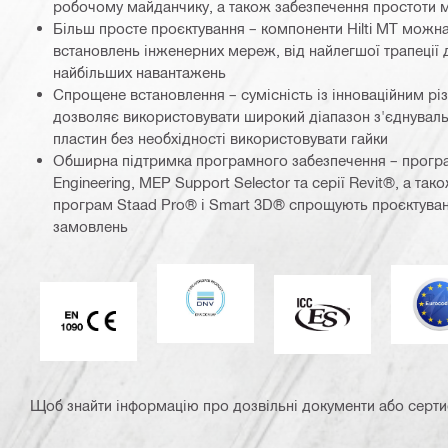
робочому майданчику, а також забезпечення простоти 
Більш просте проєктування – компоненти Hilti MT можна
встановлень інженерних мереж, від найлегшої трапеції
найбільших навантажень
Спрощене встановлення – сумісність із інноваційним р
дозволяє використовувати широкий діапазон з'єднуваль
пластин без необхідності використовувати гайки
Обширна підтримка програмного забезпечення – прогр
Engineering, MEP Support Selector та серії Revit®, а так
програм Staad Pro® і Smart 3D® спрощують проєктува
замовлень
DNV
Є
ICC-ES
Маркування CE EN 1090
Щоб знайти інформацію про дозвільні документи або сертифі