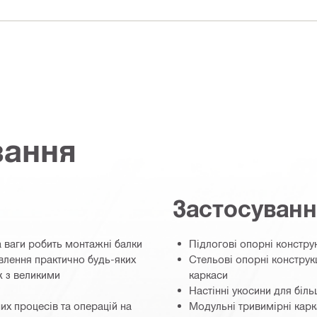
вання
Застосуван
 ваги робить монтажні балки
Підлогові опорні конструк
лення практично будь-яких
Стельові опорні конструкц
ж з великими
каркаси
Настінні укосини для біл
их процесів та операцій на
Модульні тривимірні карк