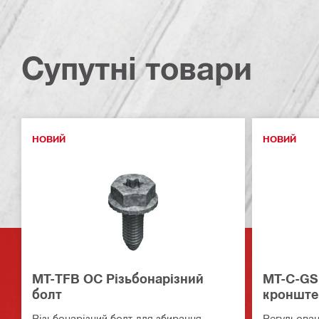
Супутні товари
НОВИЙ
НОВИЙ
MT-TFB OC Різьбонарізний
MT-C-GS
болт
кронште
Різьбонарізний болт для збирання
Регульован