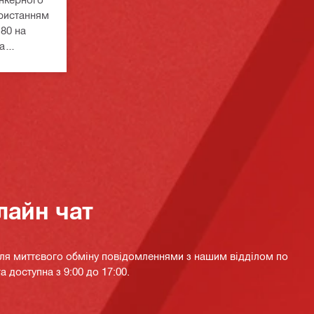
ористанням
80 на
а
х з
лайн чат
для миттєвого обміну повідомленнями з нашим відділом по
а доступна з 9:00 до 17:00.