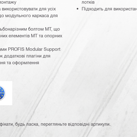
монтажу
лотків
 використовувати для усіх
Підходить для використа
 до модульного каркаса для
ізьбонарізним болтом MT, що
них елементів MT та опорних
ами PROFIS Modular Support
ож додаткові плагіни для
ння та оформлення
врокод
кати, будь ласка, перегляньте відповідні артикули.