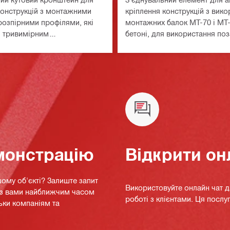
конструкцій з монтажними
кріплення конструкцій з вик
розпірними профілями, які
монтажних балок MT-70 і MT-
 тривимірним
бетоні, для використання поз
ням, для використання поза
приміщеннями у середовища
ями у середовищах з
низьким рівнем забруднення
внем забруднення
монстрацію
Відкрити он
ому об'єкті? Залиште запит
Використовуйте онлайн чат 
я з вами найближчим часом
роботі з клієнтами. Ця послуг
ьки компаніям та