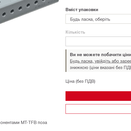
Вміст упаковки
Будь ласка, оберіть
Кількість
Ви не можете побачити цін
Будь ласка, увійдіть або заре
знижкою (ціни вказані без ПД
Ціна (без ПДВ)
понентами MT-TFB поза