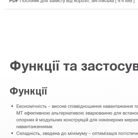
PDF
Посібник для захисту від корозії
, англійська
[ 9.4 MB ]
Функції та застосу
Функції
Економічність – високе співвідношення навантаження та
MT ефективною альтернативою зварюванню для встанов
опорних й модульних конструкцій для інженерних мере
навантаженнями
Складність, зведена до мінімуму – оптимізація логістичн