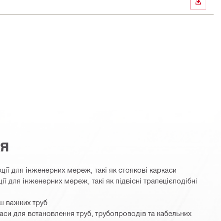
ЗАВАН
ня
ції для інженерних мереж, такі як стоякові каркаси
ії для інженерних мереж, такі як підвісні трапецієподібні
ьш важких труб
аси для встановлення труб, трубопроводів та кабельних