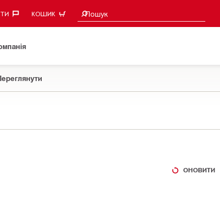
Пошукові пропозиції
Пошук
ТИ‎
КОШИК
омпанія
Переглянути
ОНОВИТИ