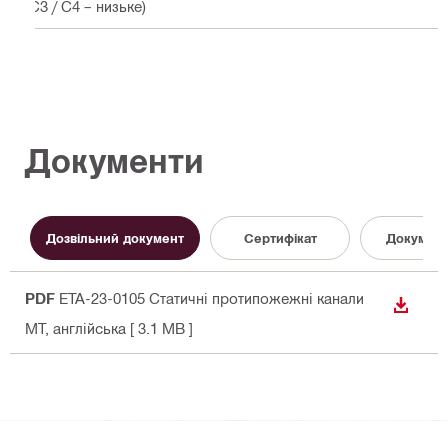
(C3 / C4 – низьке)
Документи
Дозвільний документ
Сертифікат
Документ
PDF
ETA-23-0105 Статичні протипожежні канали
ЗАВАН
MT
, англійська
[ 3.1 MB ]