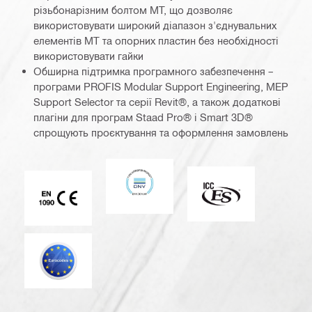
різьбонарізним болтом MT, що дозволяє
використовувати широкий діапазон з'єднувальних
елементів MT та опорних пластин без необхідності
використовувати гайки
Обширна підтримка програмного забезпечення –
програми PROFIS Modular Support Engineering, MEP
Support Selector та серії Revit®, а також додаткові
плагіни для програм Staad Pro® і Smart 3D®
спрощують проєктування та оформлення замовлень
DNV
ICC-ES
Маркування CE EN 1090
Єврокод