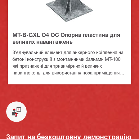
MT-B-GXL O4 OC Опорна пластина для
великих навантажень
З'єднувальний елемент для анкерного кріплення на
бетоні конструкцій з монтажними балками MT-100,
які призначені для тривимірних й великих
навантажень, для використання поза приміщеннями
у середовищах з низьким рівнем забруднення
Запит на безкоштовну демонстрацію