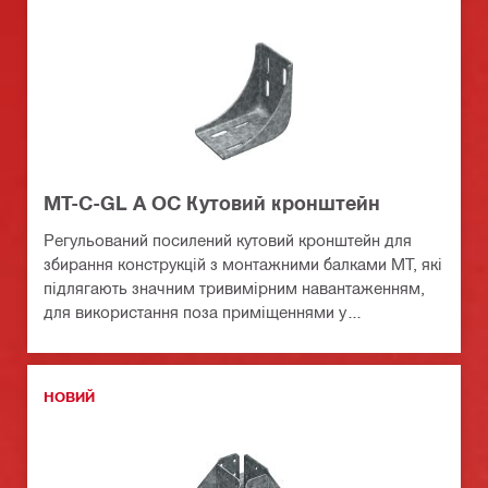
MT-C-GL A OC Кутовий кронштейн
Регульований посилений кутовий кронштейн для
збирання конструкцій з монтажними балками MT, які
підлягають значним тривимірним навантаженням,
для використання поза приміщеннями у
середовищах з низьким рівнем забруднення
НОВИЙ