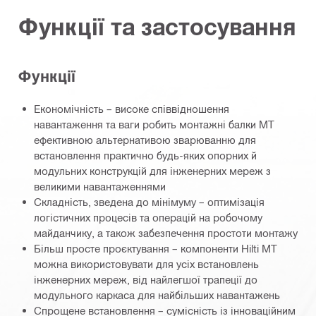
Функції та застосування
Функції
Економічність – високе співвідношення
навантаження та ваги робить монтажні балки MT
ефективною альтернативою зварюванню для
встановлення практично будь-яких опорних й
модульних конструкцій для інженерних мереж з
великими навантаженнями
Складність, зведена до мінімуму – оптимізація
логістичних процесів та операцій на робочому
майданчику, а також забезпечення простоти монтажу
Більш просте проєктування – компоненти Hilti MT
можна використовувати для усіх встановлень
інженерних мереж, від найлегшої трапеції до
модульного каркаса для найбільших навантажень
Спрощене встановлення – сумісність із інноваційним