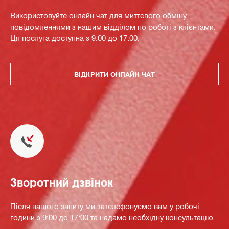
Використовуйте онлайн чат для миттєвого обміну
повідомленнями з нашим відділом по роботі з клієнтами.
Ця послуга доступна з 9:00 до 17:00.
ВІДКРИТИ ОНЛАЙН ЧАТ
Зворотний дзвінок
Після вашого запиту ми зателефонуємо вам у робочі
години з 9:00 до 17:00 та надамо необхідну консультацію.