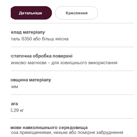
Детальніше
Креслення
Склад матеріалу
Сталь S350 або більш якісна
Остаточна обробка поверхні
Цинково-магнієве – для зовнішнього використання
Товщина матеріалу
4 мм
Вага
45.29 кг
Умови навколишнього середовища
Поза приміщеннями, низьке або помірне забруднення