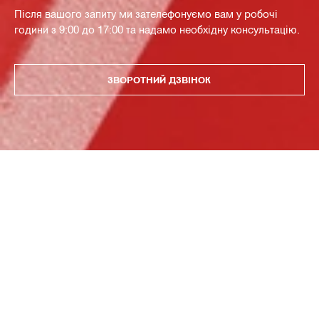
Після вашого запиту ми зателефонуємо вам у робочі
години з 9:00 до 17:00 та надамо необхідну консультацію.
ЗВОРОТНИЙ ДЗВІНОК