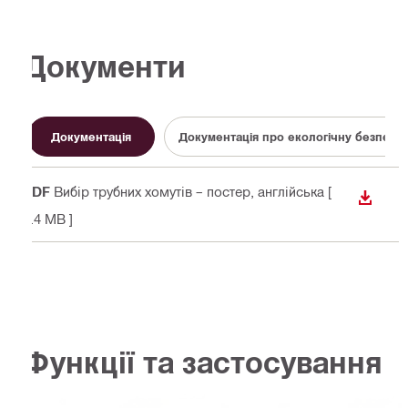
Документи
Документація
Документація про екологічну безпеку
PDF
Вибір трубних хомутів – постер
, англійська
[
ЗАВАН
1.4 MB ]
Функції та застосування