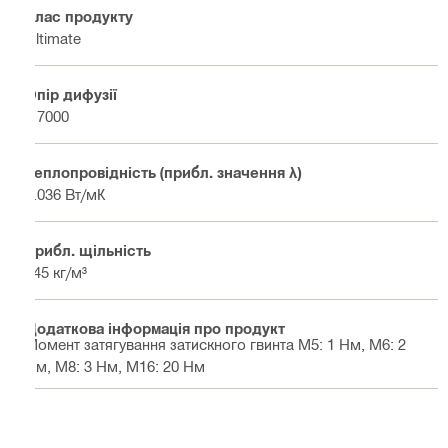
Клас продукту
Ultimate
Опір дифузії
≥ 7000
Теплопровідність (прибл. значення λ)
0.036 Вт/мК
Прибл. щільність
145 кг/м³
Додаткова інформація про продукт
Момент затягування затискного гвинта M5: 1 Нм, M6: 2
Нм, M8: 3 Нм, M16: 20 Нм