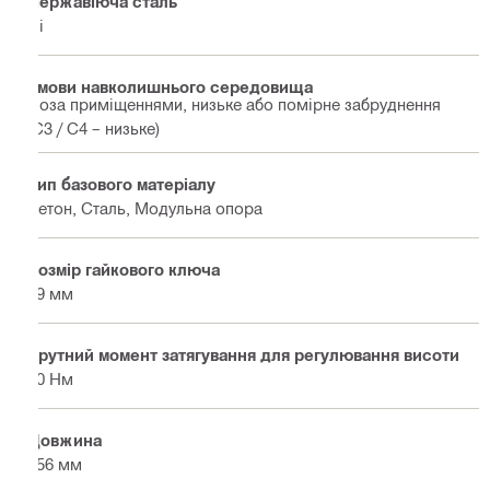
Нержавіюча сталь
Ні
Умови навколишнього середовища
Поза приміщеннями, низьке або помірне забруднення
(C3 / C4 – низьке)
Тип базового матеріалу
Бетон, Сталь, Модульна опора
Розмір гайкового ключа
19 мм
Крутний момент затягування для регулювання висоти
50 Нм
Довжина
256 мм