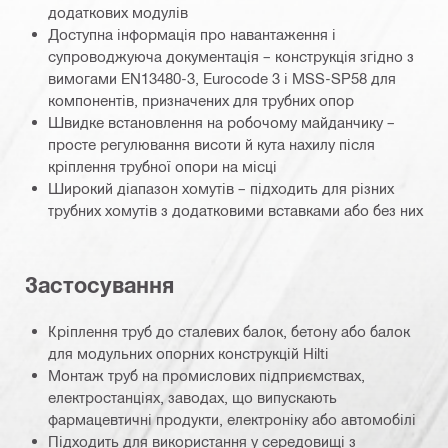
додаткових модулів
Доступна інформація про навантаження і
супроводжуюча документація – конструкція згідно з
вимогами EN13480-3, Eurocode 3 і MSS-SP58 для
компонентів, призначених для трубних опор
Швидке встановлення на робочому майданчику –
просте регулювання висоти й кута нахилу після
кріплення трубної опори на місці
Широкий діапазон хомутів – підходить для різних
трубних хомутів з додатковими вставками або без них
Застосування
Кріплення труб до сталевих балок, бетону або балок
для модульних опорних конструкцій Hilti
Монтаж труб на промислових підприємствах,
електростанціях, заводах, що випускають
фармацевтичні продукти, електроніку або автомобілі
Підходить для використання у середовищі з