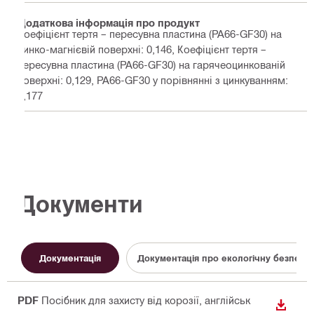
Додаткова інформація про продукт
Коефіцієнт тертя – пересувна пластина (PA66-GF30) на
цинко-магнієвій поверхні: 0,146, Коефіцієнт тертя –
пересувна пластина (PA66-GF30) на гарячеоцинкованій
поверхні: 0,129, PA66-GF30 у порівнянні з цинкуванням:
0,177
Документи
Документація
Документація про екологічну безпеку
PDF
Посібник для захисту від корозії
, англійськ
ЗАВАН