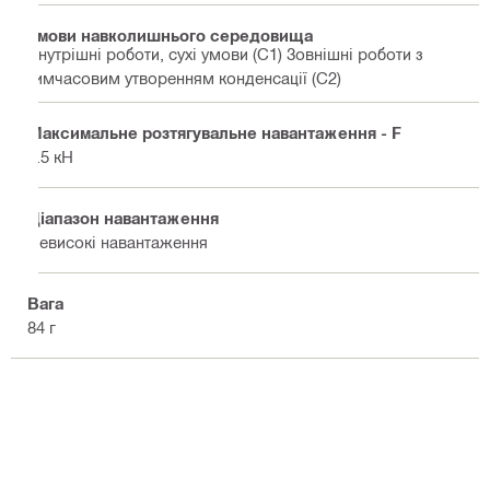
Умови навколишнього середовища
Внутрішні роботи, сухі умови (C1) Зовнішні роботи з
тимчасовим утворенням конденсації (C2)
Максимальне розтягувальне навантаження - F
1.5 кН
Діапазон навантаження
Невисокі навантаження
Вага
84 г