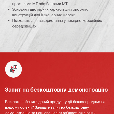
профілями MT або балками MT
Збирання двомірних каркасів для опорних
конструкцій для інженерних мереж
Підходить для використання у помірно корозійних
середовищах
Запит на безкоштовну демонстрацію
Бажаєте побачити даний продукт у дії безпосередньо на
вашому об'єкті? Залиште запит на безкоштовну
демонстрацію та наш спеціаліст зв'яжеться з вами