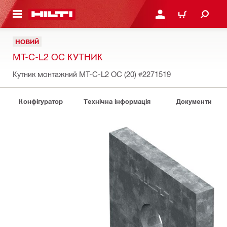
ОСНОВНОГО ЗМІСТУ
УВІЙТИ АБО ЗАРЕЄСТР
КОШИК
НОВИЙ
MT-C-L2 OC КУТНИК
Кутник монтажний MT-C-L2 OC (20)
#2271519
Конфігуратор
Технічна інформація
Документи