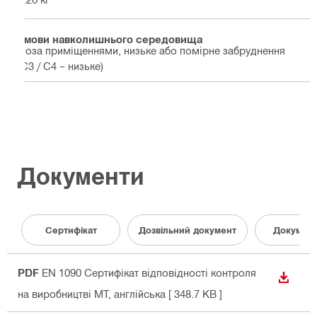
Умови навколишнього середовища
Поза приміщеннями, низьке або помірне забруднення
(C3 / C4 – низьке)
Документи
Сертифікат
Дозвільний документ
Документ
PDF
EN 1090 Сертифікат відповідності контроля
ЗАВАН
на виробництві MT
, англійська
[ 348.7 KB ]