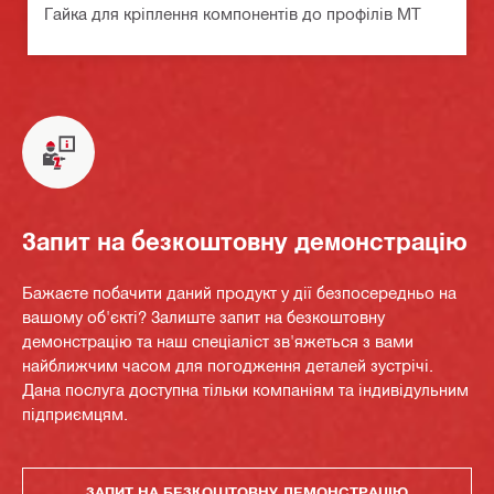
Гайка для кріплення компонентів до профілів MT
Запит на безкоштовну демонстрацію
Бажаєте побачити даний продукт у дії безпосередньо на
вашому об'єкті? Залиште запит на безкоштовну
демонстрацію та наш спеціаліст зв'яжеться з вами
найближчим часом для погодження деталей зустрічі.
Дана послуга доступна тільки компаніям та індивідульним
підприємцям.
ЗАПИТ НА БЕЗКОШТОВНУ ДЕМОНСТРАЦІЮ