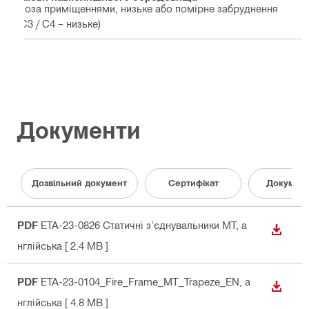
Поза приміщеннями, низьке або помірне забруднення
(C3 / C4 – низьке)
Документи
Дозвільний документ
Сертифікат
Документ
PDF
ETA-23-0826 Статичні з'єднувальники MT
, а
ЗАВАН
нглійська
[ 2.4 MB ]
PDF
ETA-23-0104_Fire_Frame_MT_Trapeze_EN
, а
ЗАВАН
нглійська
[ 4.8 MB ]