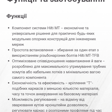
Функції
Компонент системи Hilti MT – економічне та
універсальне рішення для практично будь-яких
модульних опорних конструкцій для інженерних
мереж
Простота встановлення – збирання за один етап з
використанням різьбонарізних болтів Hilti MT-TFB
Оптимізоване співвідношення навантаження й ваги –
розроблено для максимального утримування трубних
хомутів або кабельних лотків з мінімальною вагою
самого компонента
Економічність та ефективність – кріплення "Т"-
подібних каркасів з меншою кількістю матеріалів,
часу та точок анкерування на базовому матеріалі
Можливість регулювання – на відміну від
зварювання кутові кронштейни дозволяють
регулювати каркас з розпірними профілями під час