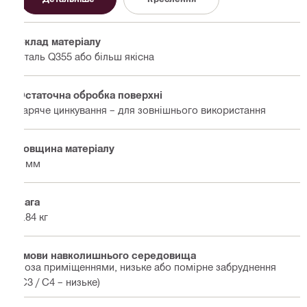
Склад матеріалу
Сталь Q355 або більш якісна
Остаточна обробка поверхні
Гаряче цинкування – для зовнішнього використання
Товщина матеріалу
4 мм
Вага
8.84 кг
Умови навколишнього середовища
Поза приміщеннями, низьке або помірне забруднення
(C3 / C4 – низьке)