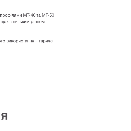
 профілями MT-40 та MT-50
ищах з низьким рівнем
ого використання – гаряче
ія