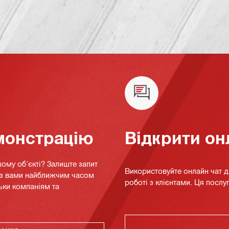
монстрацію
Відкрити он
ому об'єкті? Залиште запит
Використовуйте онлайн чат 
я з вами найближчим часом
роботі з клієнтами. Ця послуг
ьки компаніям та