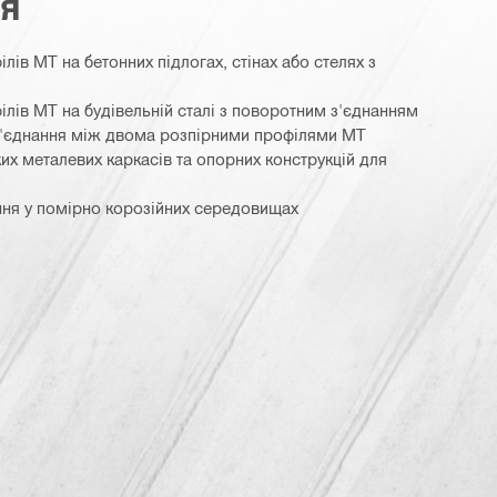
ня
лів MT на бетонних підлогах, стінах або стелях з
ілів MT на будівельній сталі з поворотним з'єднанням
'єднання між двома розпірними профілями MT
их металевих каркасів та опорних конструкцій для
ння у помірно корозійних середовищах