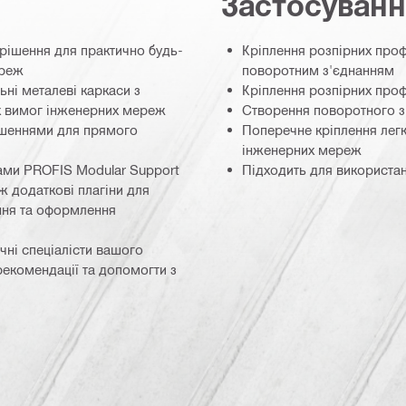
Застосуван
 рішення для практично будь-
Кріплення розпірних профі
ереж
поворотним з'єднанням
ьні металеві каркаси з
Кріплення розпірних проф
х вимог інженерних мереж
Створення поворотного з
рішеннями для прямого
Поперечне кріплення легк
інженерних мереж
ами PROFIS Modular Support
Підходить для використа
ож додаткові плагіни для
ння та оформлення
чні спеціалісти вашого
рекомендації та допомогти з