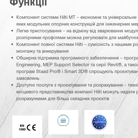
Функції
Компонент системи Hilti MT – економне та універсальне
яких модульних опорних конструкцій для інженерних м
Легке пристосування – на відміну від зварювання модул
розпірними профілями можна регулювати для майбутні
Компонент повної системи Hilti – сумісність з нашими 
монтажу та анкерування
Обширна підтримка програмного забезпечення – прогр
Engineering, MEP Support Selector та серії Revit®, а так
програм Staad Pro® і Smart 3D® спрощують проєктува
замовлень
Доступні послуги з проєктування та розрахування – техні
місцевого представництва компанії Hilti можуть надати 
розрахунками для більш складних проєктів
DNV
Єврокод
Маркування CE EN 1090