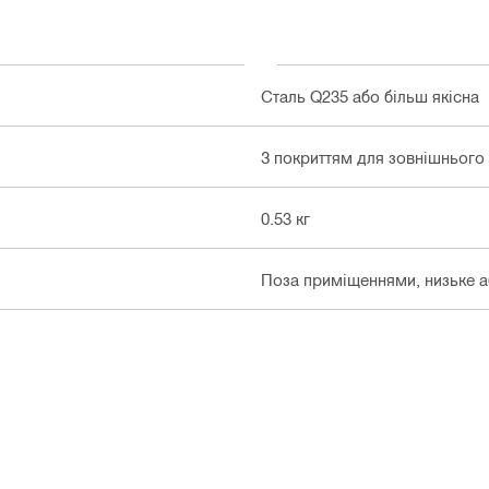
Сталь Q235 або більш якісна
З покриттям для зовнішнього
0.53 кг
Поза приміщеннями, низьке аб