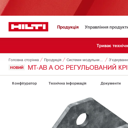
Продукція
Управління продукт
Триває техніч
Головна сторінка
Продукція
Системи модульних опор
З'єднуванн
MT-AB A OC РЕГУЛЬОВАНИЙ К
НОВИЙ
Конфігуратор
Технічна інформація
Документи