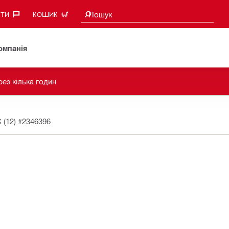
Пошукові пропозиції
Пошук
ТИ‎
КОШИК
омпанія
рез кілька годин
 (12)
#2346396