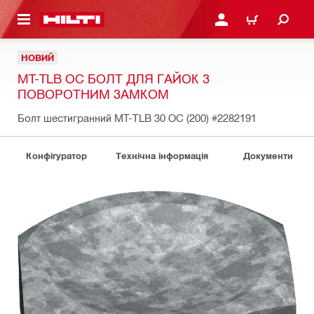
ОСНОВНОГО ЗМІСТУ
УВІЙТИ АБО ЗАРЕЄСТР
КОШИК
НОВИЙ
MT-TLB OC БОЛТ ДЛЯ ГАЙОК З
ПОВОРОТНИМ ЗАМКОМ
Болт шестигранний MT-TLB 30 OC (200)
#2282191
Конфігуратор
Технічна інформація
Документи