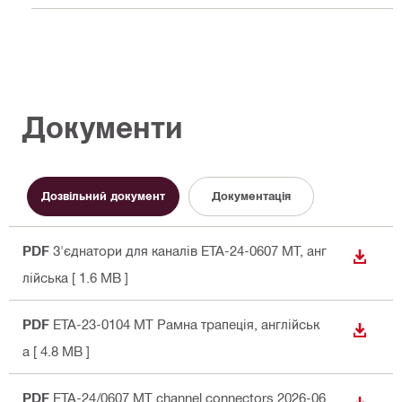
Документи
Дозвільний документ
Документація
PDF
З'єднатори для каналів ETA-24-0607 MT
, анг
ЗАВАН
лійська
[ 1.6 MB ]
PDF
ETA-23-0104 MT Рамна трапеція
, англійськ
ЗАВАН
а
[ 4.8 MB ]
PDF
ETA-24/0607 MT channel connectors 2026-06