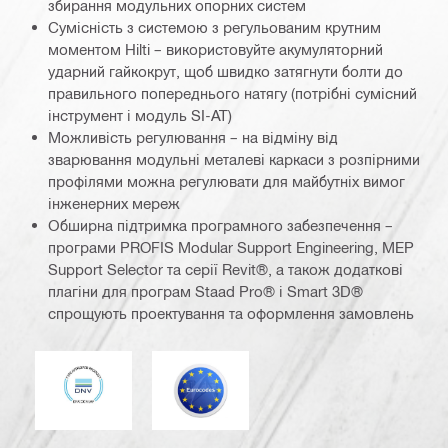
збирання модульних опорних систем
Сумісність з системою з регульованим крутним
моментом Hilti – використовуйте акумуляторний
ударний гайкокрут, щоб швидко затягнути болти до
правильного попереднього натягу (потрібні сумісний
інструмент і модуль SI-AT)
Можливість регулювання – на відміну від
зварювання модульні металеві каркаси з розпірними
профілями можна регулювати для майбутніх вимог
інженерних мереж
Обширна підтримка програмного забезпечення –
програми PROFIS Modular Support Engineering, MEP
Support Selector та серії Revit®, а також додаткові
плагіни для програм Staad Pro® і Smart 3D®
спрощують проектування та оформлення замовлень
DNV
Єврокод