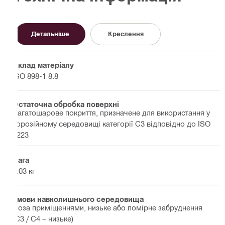
Детальніше
Креслення
Склад матеріалу
ISO 898-1 8.8
Остаточна обробка поверхні
Багатошарове покриття, призначене для використання у
корозійному середовищі категорії C3 відповідно до ISO
9223
Вага
0.03 кг
Умови навколишнього середовища
Поза приміщеннями, низьке або помірне забруднення
(C3 / C4 – низьке)