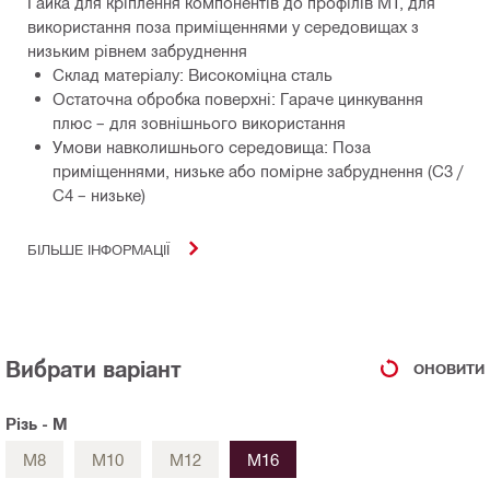
Гайка для кріплення компонентів до профілів MT, для
використання поза приміщеннями у середовищах з
низьким рівнем забруднення
Склад матеріалу: Високоміцна сталь
Остаточна обробка поверхні: Гараче цинкування
плюс – для зовнішнього використання
Умови навколишнього середовища: Поза
приміщеннями, низьке або помірне забруднення (C3 /
C4 – низьке)
БІЛЬШЕ ІНФОРМАЦІЇ
Вибрати варіант
ОНОВИТИ
Різь - M
M8
M10
M12
M16