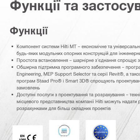
Функції та застосу
Функції
Компонент системи Hilti MT – економічне та універсаль
будь-яких модульних опорних конструкцій для інженер
Простота встановлення – шарнірне з'єднання спрощує з
Обширна підтримка програмного забезпечення – прогр
Engineering, MEP Support Selector та серії Revit®, а так
програм Staad Pro® і Smart 3D® спрощують проектува
замовлень
Доступні послуги з проектування та розрахування – техні
місцевого представництва компанії Hilti можуть надати 
розрахунками для більш складних проектів
DNV
Єврокод
Маркування CE EN 1090