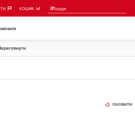
Пошукові пропозиції
Пошук
ТИ‎
КОШИК
омпанія
Переглянути
ОНОВИТИ