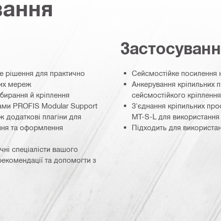
вання
Застосуван
не рішення для практично
Сейсмостійке посилення к
них мереж
Анкерування кріпильних п
бирання й кріплення
сейсмостійкого кріплення
ами PROFIS Modular Support
З'єднання кріпильних пр
ож додаткові плагіни для
MT-S-L для використання 
ння та оформлення
Підходить для використан
чні спеціалісти вашого
рекомендації та допомогти з