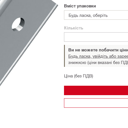
Вміст упаковки
Будь ласка, оберіть
Кількість
Ви не можете побачити цін
Будь ласка, увійдіть або заре
знижкою (ціни вказані без ПД
Ціна (без ПДВ)