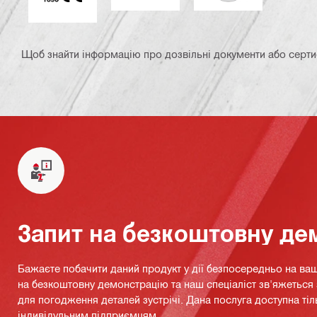
Щоб знайти інформацію про дозвільні документи або сертифі
Запит на безкоштовну де
Бажаєте побачити даний продукт у дії безпосередньо на ваш
на безкоштовну демонстрацію та наш спеціаліст зв'яжетьс
для погодження деталей зустрічі. Дана послуга доступна тіл
індивідульним підприємцям.