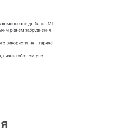
х компонентів до балок MT,
ьким рівнем забруднення
ого використання – гаряче
 низьке або помірне
ія