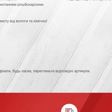
ристанням різьбонарізних
исту від вологи та хімічної
кати, будь ласка, перегляньте відповідні артикули.