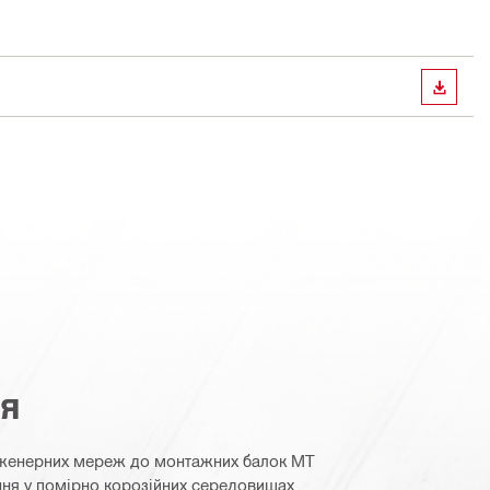
ЗАВАН
ня
нженерних мереж до монтажних балок MT
ння у помірно корозійних середовищах