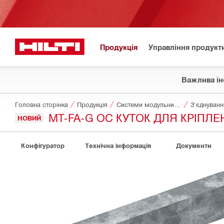
Продукція
Управління продукт
Важлива ін
Головна сторінка
Продукція
Системи модульних опор
З'єднуванн
MT-FA-G OC КУТОК ДЛЯ КРІП
НОВИЙ
Конфігуратор
Технічна інформація
Документи