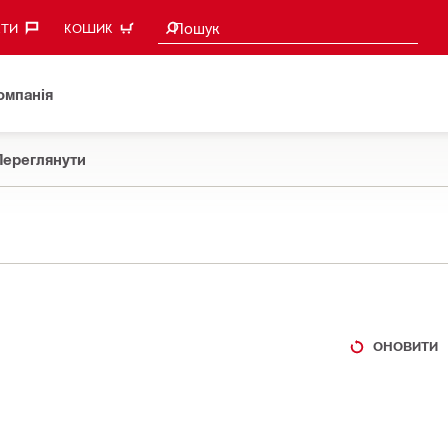
Пошукові пропозиції
Пошук
ТИ‎
КОШИК
омпанія
Переглянути
ОНОВИТИ