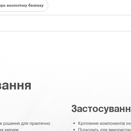
про екологічну безпеку
вання
Застосуван
не рішення для практично
Кріплення компонентів і
них мереж
Підходить для використа