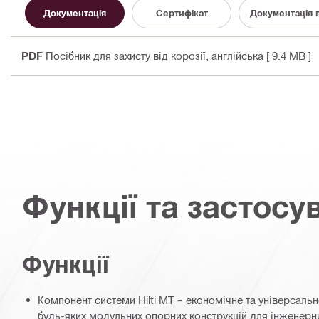
Документація
Сертифікат
Документація 
PDF
Посібник для захисту від корозії
, англійська
[ 9.4 MB ]
Функції та застосу
Функції
Компонент системи Hilti MT – економічне та універсаль
будь-яких модульних опорних конструкцій для інженер