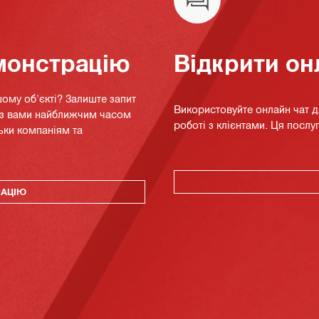
монстрацію
Відкрити он
ому об'єкті? Залиште запит
Використовуйте онлайн чат 
я з вами найближчим часом
роботі з клієнтами. Ця послуг
ьки компаніям та
РАЦІЮ