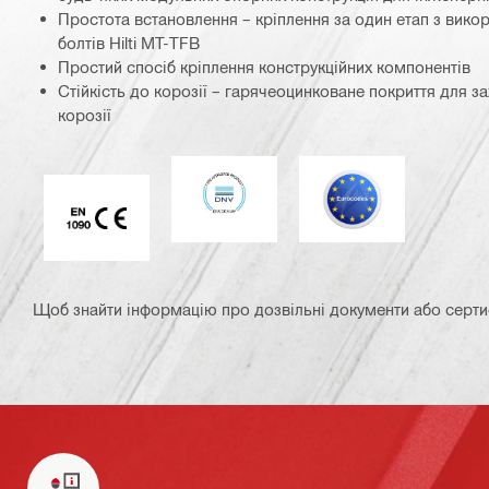
Простота встановлення – кріплення за один етап з вико
болтів Hilti MT-TFB
Простий спосіб кріплення конструкційних компонентів
Стійкість до корозії – гарячеоцинковане покриття для зах
корозії
DNV
Єврокод
Маркування CE EN 1090
Щоб знайти інформацію про дозвільні документи або сертифі