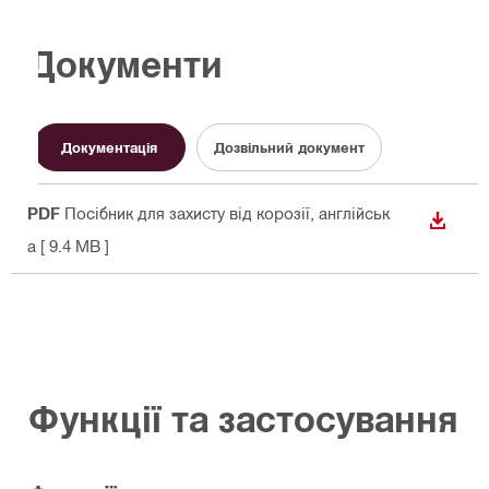
Документи
Документація
Дозвільний документ
PDF
Посібник для захисту від корозії
, англійськ
ЗАВАН
а
[ 9.4 MB ]
Функції та застосування